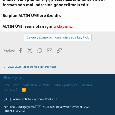
formatında mail adresine gönderilmektedir.
Bu plan ALTIN ÜYElere özeldir.
ALTIN ÜYE iseniz plan için
tıklayınız.
Cevap yazmak için giriş yap yada kayıt ol.
Facebook
X (Twitter)
WhatsApp
E-posta
Link
Paylaş:
2022-2023 Tarih Dersi Yıllık Planları
Türkçe (TR)
Bize ulaşın
Şartlar ve kurallar
Gizlilik politikası
Yardım
Ana sayfa
R
S
S
[XGT] Forum statistics system
- XenGenTr
XenForo 2 Türkçe yama 🇹🇷 [XGT] Yazılım ve web hizmetleri 2024
[TB] Hızlı arama