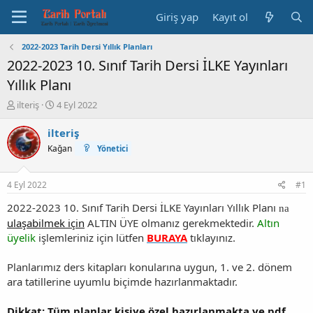
Giriş yap
Kayıt ol
2022-2023 Tarih Dersi Yıllık Planları
2022-2023 10. Sınıf Tarih Dersi İLKE Yayınları
Yıllık Planı
K
B
ilteriş
4 Eyl 2022
o
a
n
ş
ilteriş
b
l
Kağan
Yönetici
u
a
y
n
u
g
4 Eyl 2022
#1
b
ı
a
ç
2022-2023 10. Sınıf Tarih Dersi İLKE Yayınları Yıllık Planı
na
ş
t
ulaşabilmek için
ALTIN ÜYE olmanız gerekmektedir.
Altın
l
a
üyelik
işlemleriniz için lütfen
BURAYA
tıklayınız.
a
r
t
i
Planlarımız ders kitapları konularına uygun, 1. ve 2. dönem
a
h
n
i
ara tatillerine uyumlu biçimde hazırlanmaktadır.
Dikkat; Tüm planlar kişiye özel hazırlanmakta ve pdf