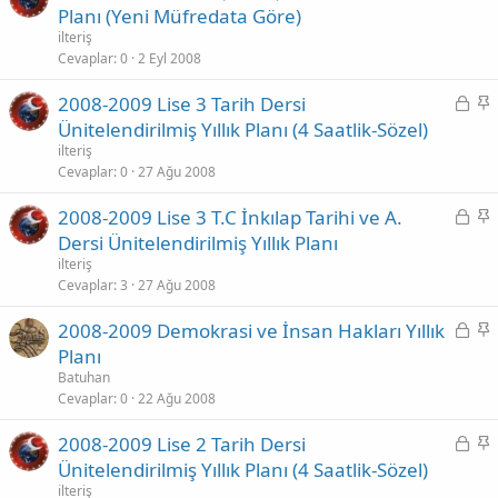
i
a
Planı (Yeni Müfredata Göre)
l
b
ilteriş
i
i
Cevaplar
0
2 Eyl 2008
t
t
K
S
2008-2009 Lise 3 Tarih Dersi
l
i
a
Ünitelendirilmiş Yıllık Planı (4 Saatlik-Sözel)
i
l
b
ilteriş
i
i
Cevaplar
0
27 Ağu 2008
t
t
K
S
2008-2009 Lise 3 T.C İnkılap Tarihi ve A.
l
i
a
Dersi Ünitelendirilmiş Yıllık Planı
i
l
b
ilteriş
i
i
Cevaplar
3
27 Ağu 2008
t
t
K
S
2008-2009 Demokrasi ve İnsan Hakları Yıllık
l
i
a
Planı
i
l
b
Batuhan
i
i
Cevaplar
0
22 Ağu 2008
t
t
K
S
2008-2009 Lise 2 Tarih Dersi
l
i
a
Ünitelendirilmiş Yıllık Planı (4 Saatlik-Sözel)
i
l
b
ilteriş