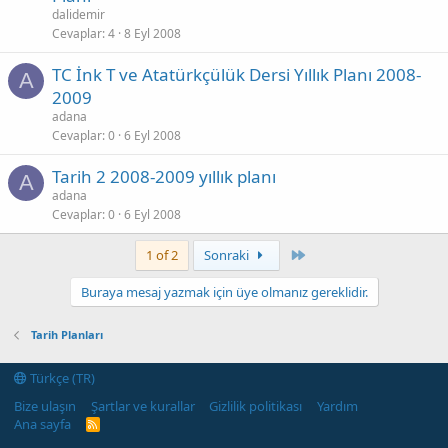
l
dalidemir
i
Cevaplar
4
8 Eyl 2008
t
TC İnk T ve Atatürkçülük Dersi Yıllık Planı 2008-
l
A
2009
i
adana
Cevaplar
0
6 Eyl 2008
Tarih 2 2008-2009 yıllık planı
A
adana
Cevaplar
0
6 Eyl 2008
Son
1 of 2
Sonraki
Buraya mesaj yazmak için üye olmanız gereklidir.
Tarih Planları
Türkçe (TR)
Bize ulaşın
Şartlar ve kurallar
Gizlilik politikası
Yardım
Ana sayfa
R
S