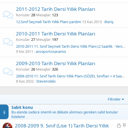
2011-2012 Tarih Dersi Yıllık Planları
Konular
28
Mesajlar
123
12.Sınıf Seçmeli Tarih Yıllık Planı yardım
13 Kas 2013
ilteriş
2010-2011 Tarih Dersi Yıllık Planları
Konular
27
Mesajlar
197
2010-2011 11. Sınıf Seçmeli Tarih Dersi Yıllık Planı (2 Saatlik - Yeni Müfredat)
9 Nis 2011
arosportosaramis
2009-2010 Tarih Dersi Yıllık Planları
Konular
26
Mesajlar
326
2009-2010 11. Sınıf Tarih Dersi Yıllık Planı (SÖZEL Sınıfları + 4 Saatlik)
8 Kas 2022
Stevenslelo
Filtreler
Sabit konu
Bu alanda sadece önemli ve dikkate alınması gereken sabit konular
listelenir
K
S
2008-2009 9. Sınıf (Lise 1) Tarih Dersi Yıllık