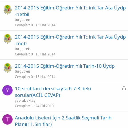
2014-2015 Eğitim-Öğretim Yılı Tc ink Tar Ata Üydp
-netbil
turgutreis
Cevaplar
0
15 Haz 2014
2014-2015 Eğitim-Öğretim Yılı Tc ink Tar Ata Üydp
-meb
turgutreis
Cevaplar
0
15 Haz 2014
2014-2015 Eğitim-Öğretim Yılı Tarih-10 Üydp
turgutreis
Cevaplar
0
15 Haz 2014
K
10.sınıf tarif dersi sayfa 6-7-8 deki
Y
i
sorular(ACİL CEVAP)
l
yaprak aktaş
i
Cevaplar
1
24 Eki 2010
t
Anadolu Liseleri İçin 2 Saatlik Seçmeli Tarih
l
T
Planı(11.Sınıflar)
i