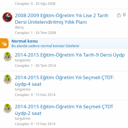
i
i
Cevaplar
0
20 Ağu 2008
t
t
K
S
2008-2009 Eğitim-Öğretim Yılı Lise 2 Tarih
l
i
a
Dersi Ünitelendirilmiş Yıllık Planı
i
l
b
ilteriş
i
i
Cevaplar
1
24 Tem 2008
t
t
Normal konu
l
Bu alanda sadece normal konular listelenir
i
2014-2015 Eğitim-Öğretim Yılı Tarih-9 Dersi Üydp
turgutreis
Cevaplar
1
30 Tem 2014
2014-2015 Eğitim Öğretim Yılı Seçmeli ÇTDT-
üydp-4 saat
turgutreis
Cevaplar
0
15 Haz 2014
2014-2015 Eğitim-Öğretim Yılı Seçmeli ÇTDT
üydp-2 saat
turgutreis
Cevaplar
0
15 Haz 2014