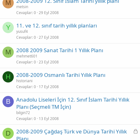
2008-2009 12. Sınıf İslam Tarihi yıllık planı
M
metsin
Cevaplar
0
29 Eyl 2008
11. ve 12. sınıf tarih yıllık planları
Y
yusuf4
Cevaplar
0
27 Eyl 2008
2008 2009 Sanat Tarihi 1 Yıllık Planı
M
mehmet601
Cevaplar
0
23 Eyl 2008
2008-2009 Osmanlı Tarihi Yıllık Planı
H
historiani
Cevaplar
0
17 Eyl 2008
Anadolu Liseleri İçin 12. Sınıf İslam Tarihi Yıllık
B
Planı (Seçmeli TM İçin)
bilgin72
Cevaplar
0
13 Eyl 2008
K
2008-2009 Çağdaş Türk ve Dünya Tarihi Yıllık
D
i
Planı