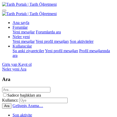
Ana sayfa
Forumlar
Yeni mesajlar
Forumlarda ara
Neler yeni
Yeni mesajlar
Yeni profil mesajları
Son aktiviteler
Kullanıcılar
Şu anki ziyaretçiler
Yeni profil mesajları
Profil mesajlarında
ara
Giriş yap
Kayıt ol
Neler yeni
Ara
Ara
Sadece başlıkları ara
Kullanıcı:
Gelişmiş Arama…
Ara
Son aktivite