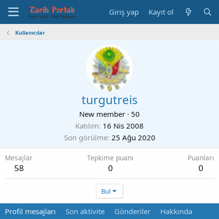
Giriş yap
Kayıt ol
Kullanıcılar
turgutreis
New member
·
50
Katılım
16 Nis 2008
Son görülme
25 Ağu 2020
Mesajlar
Tepkime puanı
Puanları
58
0
0
Bul
Profil mesajları
Son aktivite
Gönderiler
Hakkında