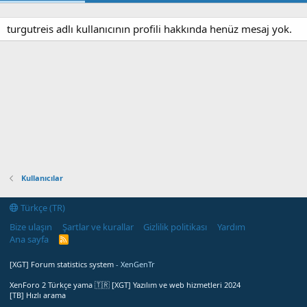
turgutreis adlı kullanıcının profili hakkında henüz mesaj yok.
Kullanıcılar
Türkçe (TR)
Bize ulaşın
Şartlar ve kurallar
Gizlilik politikası
Yardım
Ana sayfa
R
S
S
[XGT] Forum statistics system
- XenGenTr
XenForo 2 Türkçe yama 🇹🇷 [XGT] Yazılım ve web hizmetleri 2024
[TB] Hızlı arama