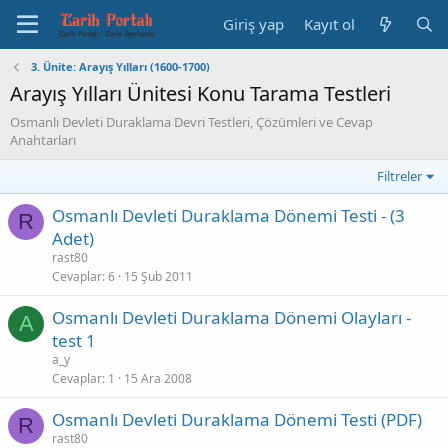
Giriş yap
Kayıt ol
3. Ünite: Arayış Yılları (1600-1700)
Arayış Yılları Ünitesi Konu Tarama Testleri
Osmanlı Devleti Duraklama Devri Testleri, Çözümleri ve Cevap
Anahtarları
Filtreler
Osmanlı Devleti Duraklama Dönemi Testi - (3
R
Adet)
rast80
Cevaplar
6
15 Şub 2011
Osmanlı Devleti Duraklama Dönemi Olayları -
A
test 1
a_y
Cevaplar
1
15 Ara 2008
Osmanlı Devleti Duraklama Dönemi Testi (PDF)
R
rast80