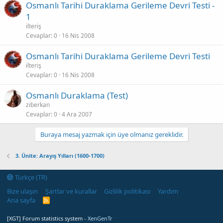
Osmanlı Tarihi Duraklama Gerileme Devri Testi -
1
ilteriş
Cevaplar
0
16 Nis 2008
Osmanlı Tarihi Duraklama Gerileme Devri Testi
ilteriş
Cevaplar
0
16 Nis 2008
Osmanlı Duraklama (Test)
ziberkan
Cevaplar
0
4 Ara 2007
Buraya mesaj yazmak için üye olmanız gereklidir.
3. Ünite: Arayış Yılları (1600-1700)
Türkçe (TR)
Bize ulaşın
Şartlar ve kurallar
Gizlilik politikası
Yardım
Ana sayfa
R
S
S
[XGT] Forum statistics system
- XenGenTr