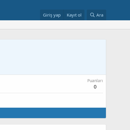
Giriş yap
Kayıt ol
Ara
Puanları
0