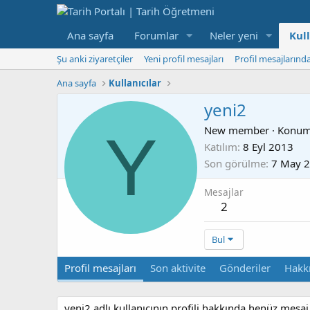
Ana sayfa
Forumlar
Neler yeni
Kull
Şu anki ziyaretçiler
Yeni profil mesajları
Profil mesajlarınd
Ana sayfa
Kullanıcılar
yeni2
Y
New member
·
Konu
Katılım
8 Eyl 2013
Son görülme
7 May 
Mesajlar
2
Bul
Profil mesajları
Son aktivite
Gönderiler
Hakk
yeni2 adlı kullanıcının profili hakkında henüz mesaj