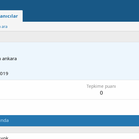
anıcılar
a ara
m
ankara
2019
Tepkime puanı
0
ında
 yok.