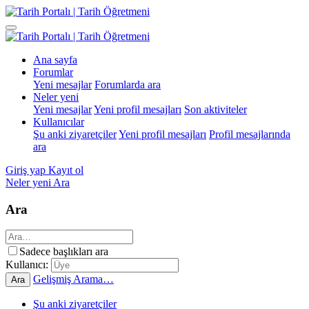
Ana sayfa
Forumlar
Yeni mesajlar
Forumlarda ara
Neler yeni
Yeni mesajlar
Yeni profil mesajları
Son aktiviteler
Kullanıcılar
Şu anki ziyaretçiler
Yeni profil mesajları
Profil mesajlarında
ara
Giriş yap
Kayıt ol
Neler yeni
Ara
Ara
Sadece başlıkları ara
Kullanıcı:
Gelişmiş Arama…
Ara
Şu anki ziyaretçiler