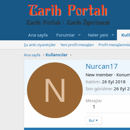
Ana sayfa
Forumlar
Neler yeni
Kull
Şu anki ziyaretçiler
Yeni profil mesajları
Profil mesajlarınd
Ana sayfa
Kullanıcılar
Nurcan17
N
New member
·
Konu
Katılım
26 Eyl 2018
Son görülme
26 Eyl 
Mesajlar
1
Bul