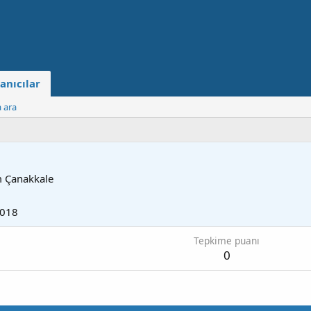
anıcılar
a ara
m
Çanakkale
2018
Tepkime puanı
0