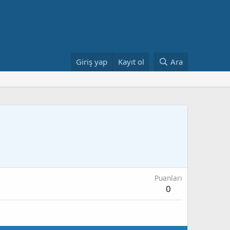
Giriş yap
Kayıt ol
Ara
Puanları
0