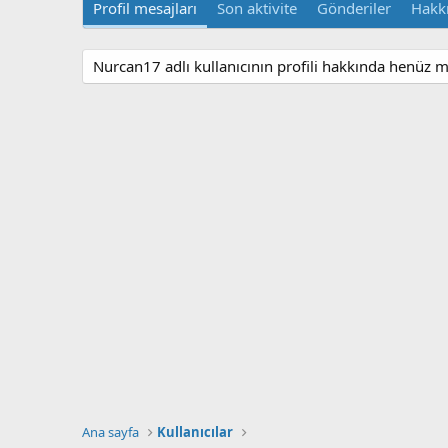
Profil mesajları
Son aktivite
Gönderiler
Hakk
Nurcan17 adlı kullanıcının profili hakkında henüz m
Ana sayfa
Kullanıcılar