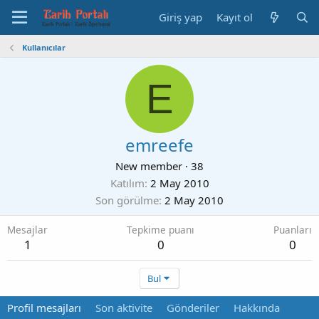
Giriş yap
Kayıt ol
Kullanıcılar
E
emreefe
New member
·
38
Katılım
2 May 2010
Son görülme
2 May 2010
Mesajlar
Tepkime puanı
Puanları
1
0
0
Bul
Profil mesajları
Son aktivite
Gönderiler
Hakkında