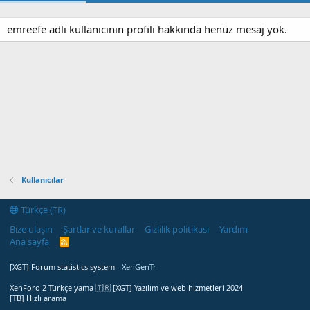
emreefe adlı kullanıcının profili hakkında henüz mesaj yok.
Kullanıcılar
Türkçe (TR)
Bize ulaşın
Şartlar ve kurallar
Gizlilik politikası
Yardım
Ana sayfa
R
S
S
[XGT] Forum statistics system
- XenGenTr
XenForo 2 Türkçe yama 🇹🇷 [XGT] Yazılım ve web hizmetleri 2024
[TB] Hızlı arama