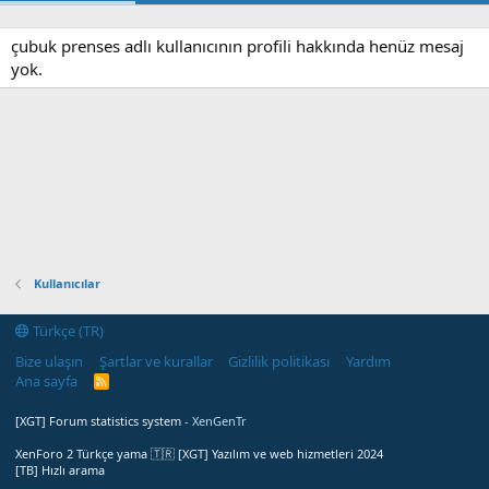
çubuk prenses adlı kullanıcının profili hakkında henüz mesaj
yok.
Kullanıcılar
Türkçe (TR)
Bize ulaşın
Şartlar ve kurallar
Gizlilik politikası
Yardım
Ana sayfa
R
S
S
[XGT] Forum statistics system
- XenGenTr
XenForo 2 Türkçe yama 🇹🇷 [XGT] Yazılım ve web hizmetleri 2024
[TB] Hızlı arama