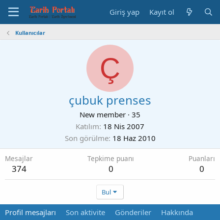
Giriş yap
Kayıt ol
Kullanıcılar
Ç
çubuk prenses
New member
·
35
Katılım
18 Nis 2007
Son görülme
18 Haz 2010
Mesajlar
Tepkime puanı
Puanları
374
0
0
Bul
Profil mesajları
Son aktivite
Gönderiler
Hakkında