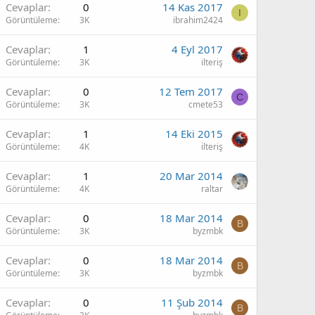
Cevaplar
0
14 Kas 2017
I
Görüntüleme
3K
ibrahim2424
Cevaplar
1
4 Eyl 2017
Görüntüleme
3K
ilteriş
Cevaplar
0
12 Tem 2017
C
Görüntüleme
3K
cmete53
Cevaplar
1
14 Eki 2015
Görüntüleme
4K
ilteriş
Cevaplar
1
20 Mar 2014
Görüntüleme
4K
raltar
Cevaplar
0
18 Mar 2014
B
Görüntüleme
3K
byzmbk
Cevaplar
0
18 Mar 2014
B
Görüntüleme
3K
byzmbk
Cevaplar
0
11 Şub 2014
B