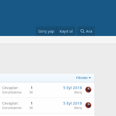
Giriş yap
Kayıt ol
Ara
Filtreler
Cevaplar
1
5 Eyl 2018
Görüntüleme
5K
ilteriş
Cevaplar
1
5 Eyl 2018
Görüntüleme
3K
ilteriş