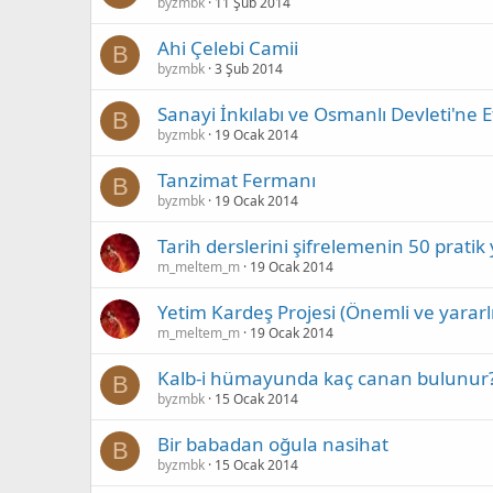
byzmbk
11 Şub 2014
Ahi Çelebi Camii
B
byzmbk
3 Şub 2014
Sanayi İnkılabı ve Osmanlı Devleti'ne Et
B
byzmbk
19 Ocak 2014
Tanzimat Fermanı
B
byzmbk
19 Ocak 2014
Tarih derslerini şifrelemenin 50 prati
m_meltem_m
19 Ocak 2014
Yetim Kardeş Projesi (Önemli ve yararlı
m_meltem_m
19 Ocak 2014
Kalb-i hümayunda kaç canan bulunur
B
byzmbk
15 Ocak 2014
Bir babadan oğula nasihat
B
byzmbk
15 Ocak 2014