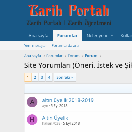
Ana sayfa
Forumlar
Neler yeni
Kullan
Yeni mesajlar
Forumlarda ara
Ana sayfa
Forumlar
Forum
Forum
Site Yorumları (Öneri, İstek ve Şi
1
2
3
4
Sonraki
altın üyelik 2018-2019
A
ayn
5 Eyl 2018
Altın Üyelik
H
hakan7038
5 Eyl 2018