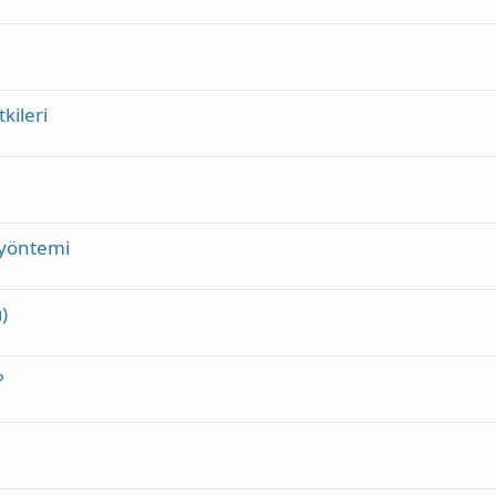
kileri
k yöntemi
)
?