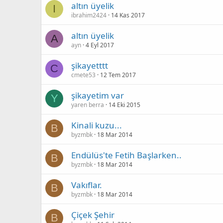
altın üyelik
I
ibrahim2424
14 Kas 2017
altın üyelik
A
ayn
4 Eyl 2017
şikayetttt
C
cmete53
12 Tem 2017
şikayetim var
Y
yaren berra
14 Eki 2015
Kinali kuzu...
B
byzmbk
18 Mar 2014
Endülüs'te Fetih Başlarken..
B
byzmbk
18 Mar 2014
Vakıflar.
B
byzmbk
18 Mar 2014
Çiçek Şehir
B