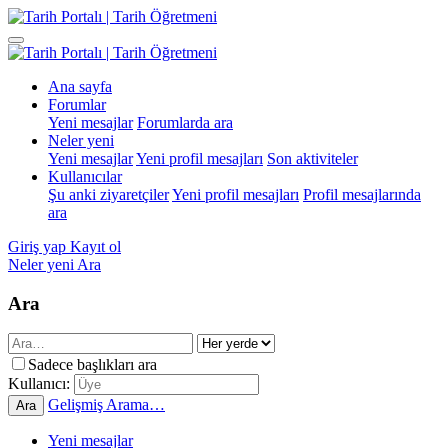
Ana sayfa
Forumlar
Yeni mesajlar
Forumlarda ara
Neler yeni
Yeni mesajlar
Yeni profil mesajları
Son aktiviteler
Kullanıcılar
Şu anki ziyaretçiler
Yeni profil mesajları
Profil mesajlarında
ara
Giriş yap
Kayıt ol
Neler yeni
Ara
Ara
Sadece başlıkları ara
Kullanıcı:
Gelişmiş Arama…
Ara
Yeni mesajlar