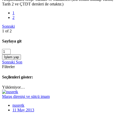
Tarih 2 ve ÇTDT dersleri ile ortaktır.)
1
2
Sonraki
1 of 2
Sayfaya git
İşlem yap
Sonraki
Son
Filtreler
Seçilenleri göster:
Yükleniyor…
Maraş direnişi ve sütçü imam
nusretk
11 May 2013