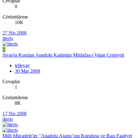
Cevaplar
0
Görüntüleme
10K
27 Nis 2008
ilteriş
T
Sivas'ta Kurulan Anadolu Kadınları Müdafaa-i Vatan Cemiyeti
telleyay
30 Mar 2008
Cevaplar
1
Görüntüleme
8K
17 Nis 2008
ilteriş
Milli Mücadele'de "Anadolu Ajansı"nın Kuruluşu ve Bazı Faaliyet