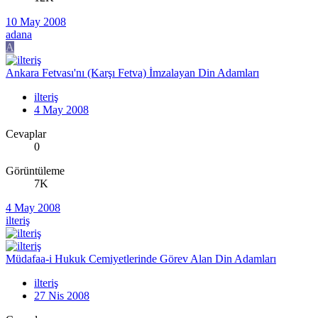
10 May 2008
adana
A
Ankara Fetvası'nı (Karşı Fetva) İmzalayan Din Adamları
ilteriş
4 May 2008
Cevaplar
0
Görüntüleme
7K
4 May 2008
ilteriş
Müdafaa-i Hukuk Cemiyetlerinde Görev Alan Din Adamları
ilteriş
27 Nis 2008