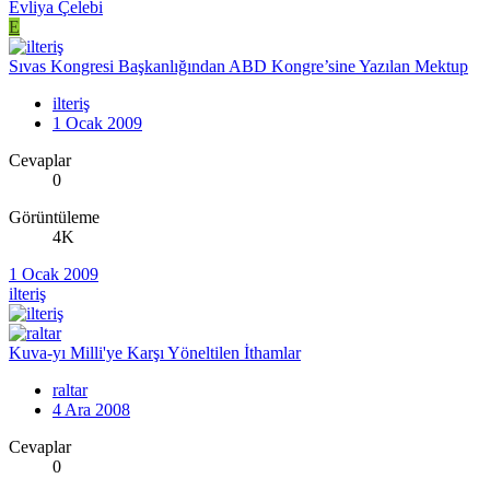
Evliya Çelebi
E
Sıvas Kongresi Başkanlığından ABD Kongre’sine Yazılan Mektup
ilteriş
1 Ocak 2009
Cevaplar
0
Görüntüleme
4K
1 Ocak 2009
ilteriş
Kuva-yı Milli'ye Karşı Yöneltilen İthamlar
raltar
4 Ara 2008
Cevaplar
0