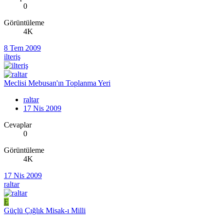
0
Görüntüleme
4K
8 Tem 2009
ilteriş
Meclisi Mebusan'ın Toplanma Yeri
raltar
17 Nis 2009
Cevaplar
0
Görüntüleme
4K
17 Nis 2009
raltar
E
Güçlü Çığlık Misak-ı Milli