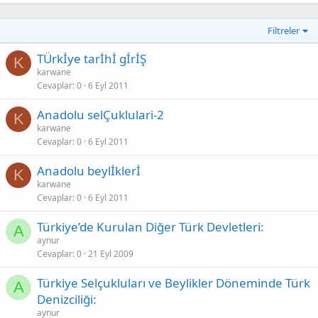
Filtreler
TÜrkİye tarİhİ gİrİŞ
K
karwane
Cevaplar
0
6 Eyl 2011
Anadolu selÇuklulari-2
K
karwane
Cevaplar
0
6 Eyl 2011
Anadolu beylİklerİ
K
karwane
Cevaplar
0
6 Eyl 2011
Türkiye’de Kurulan Diğer Türk Devletleri:
A
aynur
Cevaplar
0
21 Eyl 2009
Türkiye Selçukluları ve Beylikler Döneminde Türk
A
Denizciliği:
aynur