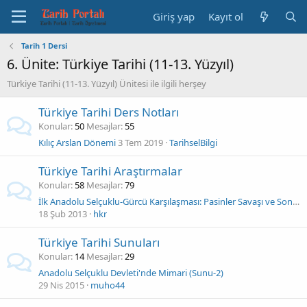
Giriş yap
Kayıt ol
Tarih 1 Dersi
6. Ünite: Türkiye Tarihi (11-13. Yüzyıl)
Türkiye Tarihi (11-13. Yüzyıl) Ünitesi ile ilgili herşey
Türkiye Tarihi Ders Notları
Konular
50
Mesajlar
55
Kılıç Arslan Dönemi
3 Tem 2019
TarihselBilgi
Türkiye Tarihi Araştırmalar
Konular
58
Mesajlar
79
İlk Anadolu Selçuklu-Gürcü Karşılaşması: Pasinler Savaşı ve Sonuçları
18 Şub 2013
hkr
Türkiye Tarihi Sunuları
Konular
14
Mesajlar
29
Anadolu Selçuklu Devleti'nde Mimari (Sunu-2)
29 Nis 2015
muho44