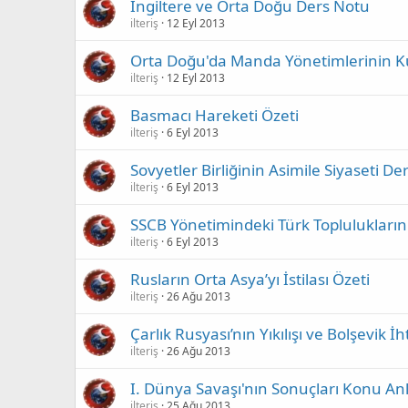
İngiltere ve Orta Doğu Ders Notu
ilteriş
12 Eyl 2013
Orta Doğu'da Manda Yönetimlerinin K
ilteriş
12 Eyl 2013
Basmacı Hareketi Özeti
ilteriş
6 Eyl 2013
Sovyetler Birliğinin Asimile Siyaseti De
ilteriş
6 Eyl 2013
SSCB Yönetimindeki Türk Toplulukları
ilteriş
6 Eyl 2013
Rusların Orta Asya’yı İstilası Özeti
ilteriş
26 Ağu 2013
Çarlık Rusyası’nın Yıkılışı ve Bolşevik İh
ilteriş
26 Ağu 2013
I. Dünya Savaşı'nın Sonuçları Konu An
ilteriş
25 Ağu 2013