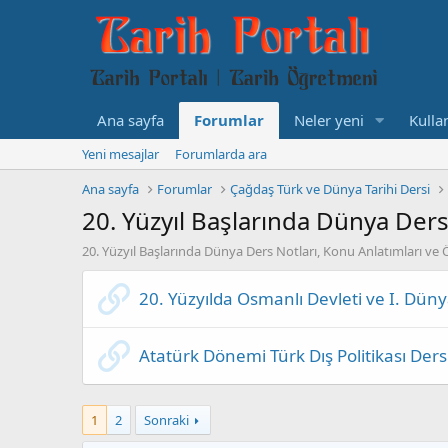
Ana sayfa
Forumlar
Neler yeni
Kullan
Yeni mesajlar
Forumlarda ara
Ana sayfa
Forumlar
Çağdaş Türk ve Dünya Tarihi Dersi
20. Yüzyıl Başlarında Dünya Ders
20. Yüzyıl Başlarında Dünya Ders Notları, Konu Anlatımları ve Ö
20. Yüzyılda Osmanlı Devleti ve I. Dün
Atatürk Dönemi Türk Dış Politikası Ders
1
2
Sonraki