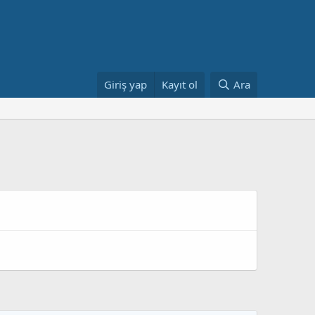
Giriş yap
Kayıt ol
Ara