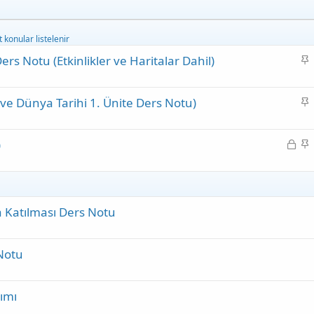
konular listelenir
S
rs Notu (Etkinlikler ve Haritalar Dahil)
a
b
S
ve Dünya Tarihi 1. Ünite Ders Notu)
i
a
t
b
K
S
)
i
i
a
t
l
b
i
i
t
t
 Katılması Ders Notu
l
i
Notu
ımı