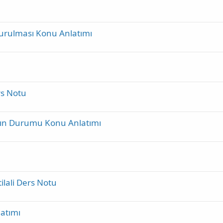
urulması Konu Anlatımı
rs Notu
nın Durumu Konu Anlatımı
tilali Ders Notu
latımı