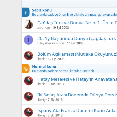
Sabit konu
Bu alanda sadece önemli ve dikkate alınması gereken sabit 
Çağdaş Türk ve Dünya Tarihi 1. Ünite De
ziberkan
19 Eyl 2008
20. Yy Başlarında Dünya (Çağdaş Türk 
T
tulayabakaymindiz
14 Eyl 2008
Bölüm Açıklaması (Mutlaka Okuyunuz
ilteriş
12 Eyl 2008
Normal konu
Bu alanda sadece normal konular listelenir
Hatay Meselesi ve Hatay'ın Anavatana
ilteriş
3 Kas 2013
İki Savaş Arası Dönemde Dünya Ders 
ilteriş
7 Eki 2013
İspanya’da Franco Dönemi Konu Anlat
ilteriş
7 Eki 2013