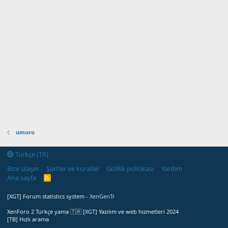
umuro
Türkçe (TR)
Bize ulaşın
Şartlar ve kurallar
Gizlilik politikası
Yardım
Ana sayfa
R
S
S
[XGT] Forum statistics system
- XenGenTr
XenForo 2 Türkçe yama 🇹🇷 [XGT] Yazılım ve web hizmetleri 2024
[TB] Hızlı arama