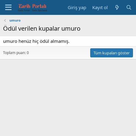
Giriş yap
Kayıt ol
umuro
Ödül verilen kupalar umuro
umuro henüz hiç ödül almamış.
Toplam puan: 0
Tüm kupaları göster