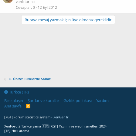
vanli tarihci
Cevaplar
0
12 Eyl 2012
Buraya mesaj yazmak için üye olmanız gereklidir.
6. Ünite: Türklerde Sanat
Türkçe (TR)
Bize ulaşın
Şartlar ve kurallar
Gizlilik politikası
Yardım
Ana sayfa
R
S
S
[XGT] Forum statistics system
- XenGenTr
XenForo 2 Türkçe yama 🇹🇷 [XGT] Yazılım ve web hizmetleri 2024
[TB] Hızlı arama