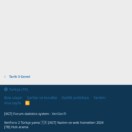
Tarih 3 Genel
Türkçe (TR)
Bize ulaşın
Şartlar ve kurallar
Gizlilik politikası
Yardım
Ana sayfa
R
S
S
[XGT] Forum statistics system
- XenGenTr
XenForo 2 Türkçe yama 🇹🇷 [XGT] Yazılım ve web hizmetleri 2024
[TB] Hızlı arama