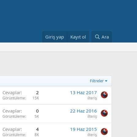
Giriş yap
Kayıt ol
Ara
Filtreler
Cevaplar
2
13 Haz 2017
Görüntüleme
15K
ilteriş
Cevaplar
0
22 Haz 2016
Görüntüleme
5K
ilteriş
Cevaplar
4
19 Haz 2015
Görüntüleme
8K
ilteriş