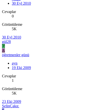
30 Eyl 2010
Cevaplar
0
Görüntüleme
5K
30 Eyl 2010
gül28
G
A
öğretmenler günü
ayn
19 Eki 2009
Cevaplar
1
Görüntüleme
5K
23 Eki 2009
SelinÇakır.