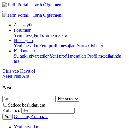
Ana sayfa
Forumlar
Yeni mesajlar
Forumlarda ara
Neler yeni
Yeni mesajlar
Yeni profil mesajları
Son aktiviteler
Kullanıcılar
Şu anki ziyaretçiler
Yeni profil mesajları
Profil mesajlarında
ara
Giriş yap
Kayıt ol
Neler yeni
Ara
Ara
Sadece başlıkları ara
Kullanıcı:
Gelişmiş Arama…
Ara
Yeni mesajlar