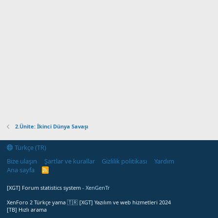
2.Ünite: İkinci Dünya Savaşı
Türkçe (TR)
Bize ulaşın
Şartlar ve kurallar
Gizlilik politikası
Yardım
Ana sayfa
R
S
S
[XGT] Forum statistics system
- XenGenTr
XenForo 2 Türkçe yama 🇹🇷 [XGT] Yazılım ve web hizmetleri 2024
[TB] Hızlı arama