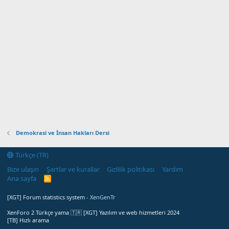
Demokrasi ve İnsan Hakları Dersi
Türkçe (TR)
Bize ulaşın
Şartlar ve kurallar
Gizlilik politikası
Yardım
Ana sayfa
R
S
S
[XGT] Forum statistics system
- XenGenTr
XenForo 2 Türkçe yama 🇹🇷 [XGT] Yazılım ve web hizmetleri 2024
[TB] Hızlı arama