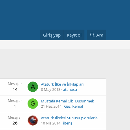
Giriş yap
Kayıt ol
Ara
Mesajlar
Atatürk İlke ve İnkılapları
A
14
8 May 2013
atahoca
Mesajlar
Mustafa Kemal Gibi Düşünmek
G
1
21 Haz 2014
Gazi Kemal
Mesajlar
Atatürk İlkeleri Sunusu (Sorularla Desteklenmiştir)
26
10 Nis 2014
ilteriş