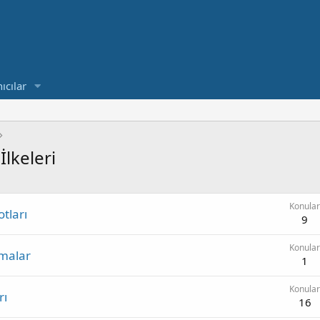
ıcılar
İlkeleri
Konular
tları
9
Konular
rmalar
1
Konular
rı
16