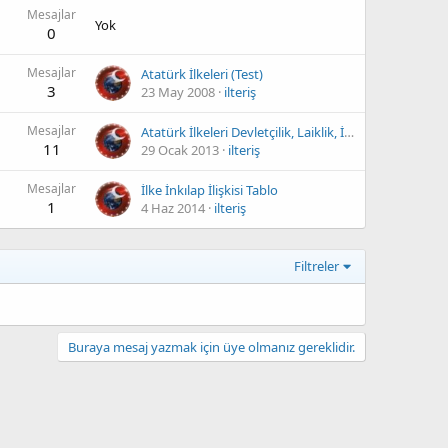
Mesajlar
Yok
0
Mesajlar
Atatürk İlkeleri (Test)
3
23 May 2008
ilteriş
Mesajlar
Atatürk İlkeleri Devletçilik, Laiklik, İnkılapçılık Konu Anlatım Videosu
11
29 Ocak 2013
ilteriş
Mesajlar
İlke İnkılap İlişkisi Tablo
1
4 Haz 2014
ilteriş
Filtreler
Buraya mesaj yazmak için üye olmanız gereklidir.