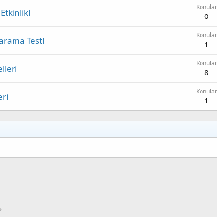
Konular
Etkinlikl
0
Konular
Tarama Testl
1
Konular
lleri
8
Konular
eri
1