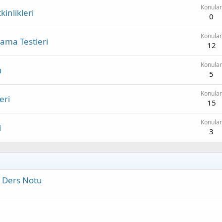
Konular
inlikleri
0
Konular
ama Testleri
12
Konular
ı
5
Konular
eri
15
Konular
i
3
r Ders Notu