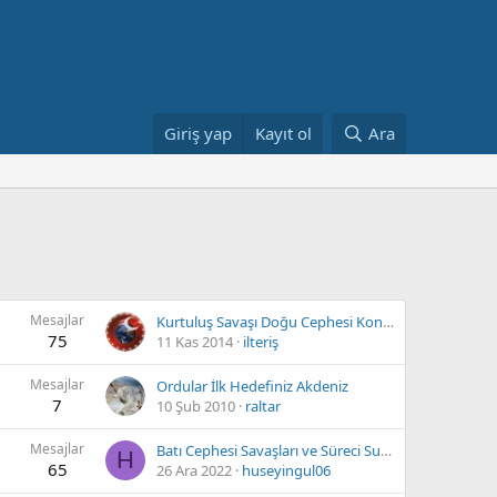
Giriş yap
Kayıt ol
Ara
Mesajlar
Kurtuluş Savaşı Doğu Cephesi Konu Anlatımı
75
11 Kas 2014
ilteriş
Mesajlar
Ordular İlk Hedefiniz Akdeniz
7
10 Şub 2010
raltar
Mesajlar
Batı Cephesi Savaşları ve Süreci Sunusu
H
65
26 Ara 2022
huseyingul06