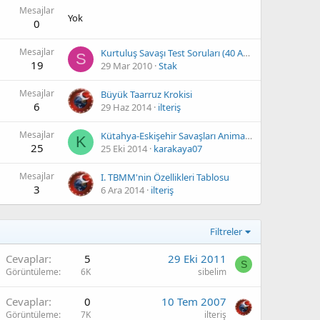
Mesajlar
Yok
0
Mesajlar
Kurtuluş Savaşı Test Soruları (40 Adet)
S
19
29 Mar 2010
Stak
Mesajlar
Büyük Taarruz Krokisi
6
29 Haz 2014
ilteriş
Mesajlar
Kütahya-Eskişehir Savaşları Animasyonlu Video Dersi
K
25
25 Eki 2014
karakaya07
Mesajlar
I. TBMM'nin Özellikleri Tablosu
3
6 Ara 2014
ilteriş
Filtreler
Cevaplar
5
29 Eki 2011
S
Görüntüleme
6K
sibelim
Cevaplar
0
10 Tem 2007
Görüntüleme
7K
ilteriş