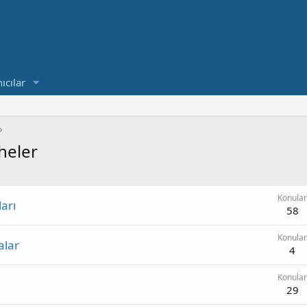
ıcılar
heler
Konular
arı
58
Konular
alar
4
Konular
29