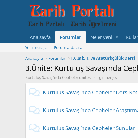
Ana sayfa
Forumlar
Neler yeni
Kullan
Yeni mesajlar
Forumlarda ara
Ana sayfa
Forumlar
T.C İnk. T. ve Atatürkçülük Dersi
3.Ünite: Kurtuluş Savaşı’nda Cep
Kurtuluş Savaşı’nda Cepheler ünitesi ile ilgili herşey
Kurtuluş Savaşı’nda Cepheler Ders Notl
Kurtuluş Savaşı’nda Cepheler Araştırm
Kurtuluş Savaşı’nda Cepheler Sunuları