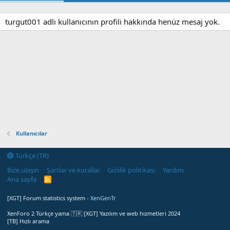
turgut001 adlı kullanıcının profili hakkında henüz mesaj yok.
Kullanıcılar
Türkçe (TR)
Bize ulaşın
Şartlar ve kurallar
Gizlilik politikası
Yardım
Ana sayfa
R
S
S
[XGT] Forum statistics system
- XenGenTr
XenForo 2 Türkçe yama 🇹🇷 [XGT] Yazılım ve web hizmetleri 2024
[TB] Hızlı arama