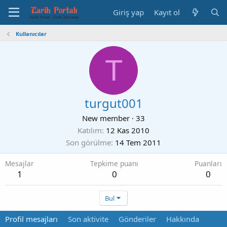
Giriş yap
Kayıt ol
Kullanıcılar
T
turgut001
New member
·
33
Katılım
12 Kas 2010
Son görülme
14 Tem 2011
Mesajlar
Tepkime puanı
Puanları
1
0
0
Bul
Profil mesajları
Son aktivite
Gönderiler
Hakkında