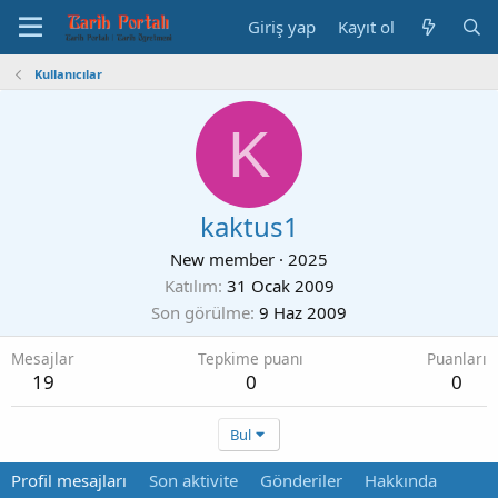
Giriş yap
Kayıt ol
Kullanıcılar
K
kaktus1
New member
·
2025
Katılım
31 Ocak 2009
Son görülme
9 Haz 2009
Mesajlar
Tepkime puanı
Puanları
19
0
0
Bul
Profil mesajları
Son aktivite
Gönderiler
Hakkında