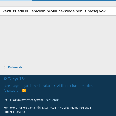
kaktus1 adlı kullanıcının profili hakkında henüz mesaj yok.
Kullanıcılar
Türkçe (TR)
Bize ulaşın
Şartlar ve kurallar
Gizlilik politikası
Yardım
Ana sayfa
R
S
S
[XGT] Forum statistics system
- XenGenTr
XenForo 2 Türkçe yama 🇹🇷 [XGT] Yazılım ve web hizmetleri 2024
[TB] Hızlı arama