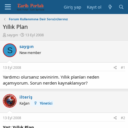
Giriş yap
Kayıt ol
Forum Kullanımına Dair Soru(n)larınız
Yıllık Plan
K
B
saygın
13 Eyl 2008
o
a
n
ş
saygın
S
b
l
New member
u
a
y
n
u
g
13 Eyl 2008
#1
b
ı
a
ç
Yardımcı olursanız sevinirim. Yıllık planları neden
ş
t
açamıyorum. Sorun nerden kaynaklanıyor?
l
a
a
r
t
i
ilteriş
a
h
Kağan
Yönetici
n
i
13 Eyl 2008
#2
Ynt: Yıllık Plan