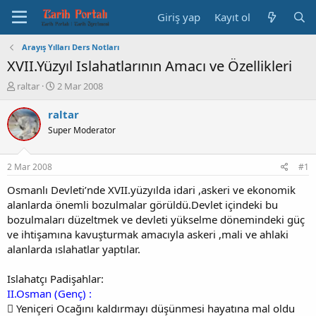
Giriş yap
Kayıt ol
Arayış Yılları Ders Notları
XVII.Yüzyıl Islahatlarının Amacı ve Özellikleri
K
B
raltar
2 Mar 2008
o
a
n
ş
raltar
b
l
Super Moderator
u
a
y
n
u
g
2 Mar 2008
#1
b
ı
a
ç
Osmanlı Devleti’nde XVII.yüzyılda idari ,askeri ve ekonomik
ş
t
alanlarda önemli bozulmalar görüldü.Devlet içindeki bu
l
a
bozulmaları düzeltmek ve devleti yükselme dönemindeki güç
a
r
ve ihtişamına kavuşturmak amacıyla askeri ,mali ve ahlaki
t
i
alanlarda ıslahatlar yaptılar.
a
h
n
i
Islahatçı Padişahlar:
II.Osman (Genç) :
 Yeniçeri Ocağını kaldırmayı düşünmesi hayatına mal oldu