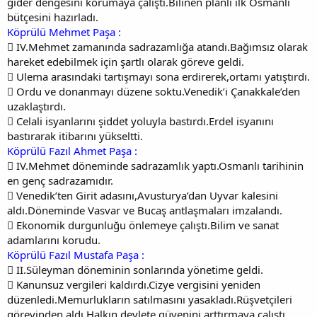
gider dengesini korumaya çalıştı.Bilinen planlı ilk Osmanlı
bütçesini hazırladı.
Köprülü Mehmet Paşa :
 IV.Mehmet zamanında sadrazamlığa atandı.Bağımsız olarak
hareket edebilmek için şartlı olarak göreve geldi.
 Ulema arasındaki tartışmayı sona erdirerek,ortamı yatıştırdı.
 Ordu ve donanmayı düzene soktu.Venedik’i Çanakkale’den
uzaklaştırdı.
 Celali isyanlarını şiddet yoluyla bastırdı.Erdel isyanını
bastırarak itibarını yükseltti.
Köprülü Fazıl Ahmet Paşa :
 IV.Mehmet döneminde sadrazamlık yaptı.Osmanlı tarihinin
en genç sadrazamıdır.
 Venedik’ten Girit adasını,Avusturya’dan Uyvar kalesini
aldı.Döneminde Vasvar ve Bucaş antlaşmaları imzalandı.
 Ekonomik durgunluğu önlemeye çalıştı.Bilim ve sanat
adamlarını korudu.
Köprülü Fazıl Mustafa Paşa :
 II.Süleyman döneminin sonlarında yönetime geldi.
 Kanunsuz vergileri kaldırdı.Cizye vergisini yeniden
düzenledi.Memurlukların satılmasını yasakladı.Rüşvetçileri
görevinden aldı.Halkın devlete güvenini arttırmaya çalıştı.