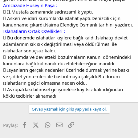
Amcazade Hüseyin Paşa :
 II.Mustafa zamanında sadrazamlık yaptı.
 Askeri ve idari kurumlarda ıslahat yaptı.Denizcilik için
kanunname çıkardı.Naima Efendiye Osmanlı tarihini yazdırdı.
Islahatların Ortak Özellikleri :
 Bu dönemde ıslahatlar kişilere bağlı kaldı.Islahatçı devlet
adamlarının sık sık değiştirilmesi veya öldürülmesi ile
ıslahatlar sonuçsuz kaldı.
 Toplumda ve devletteki bozulmaların Kanuni dönemindeki
kanunlara bağlı kalınarak düzeltilebileceğine inanıldı.
 İsyanların gerçek nedenleri üzerinde durmak yerine baskı
ve şiddet yöntemleri ile bastırılmaya çalışıldı.Bu durum
ıslahatların geçici olmasına neden oldu.
 Avrupa’daki bilimsel gelişmelere kayıtsız kalındığından
köklü tedbirler alınamadı.
Cevap yazmak için giriş yap yada kayıt ol.
Facebook
X (Twitter)
WhatsApp
E-posta
Link
Paylaş: