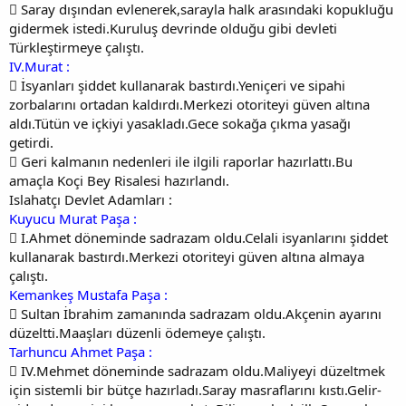
 Saray dışından evlenerek,sarayla halk arasındaki kopukluğu
gidermek istedi.Kuruluş devrinde olduğu gibi devleti
Türkleştirmeye çalıştı.
IV.Murat :
 İsyanları şiddet kullanarak bastırdı.Yeniçeri ve sipahi
zorbalarını ortadan kaldırdı.Merkezi otoriteyi güven altına
aldı.Tütün ve içkiyi yasakladı.Gece sokağa çıkma yasağı
getirdi.
 Geri kalmanın nedenleri ile ilgili raporlar hazırlattı.Bu
amaçla Koçi Bey Risalesi hazırlandı.
Islahatçı Devlet Adamları :
Kuyucu Murat Paşa :
 I.Ahmet döneminde sadrazam oldu.Celali isyanlarını şiddet
kullanarak bastırdı.Merkezi otoriteyi güven altına almaya
çalıştı.
Kemankeş Mustafa Paşa :
 Sultan İbrahim zamanında sadrazam oldu.Akçenin ayarını
düzeltti.Maaşları düzenli ödemeye çalıştı.
Tarhuncu Ahmet Paşa :
 IV.Mehmet döneminde sadrazam oldu.Maliyeyi düzeltmek
için sistemli bir bütçe hazırladı.Saray masraflarını kıstı.Gelir-