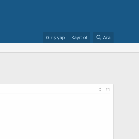
Giriş yap
Kayıt ol
Ara
#1