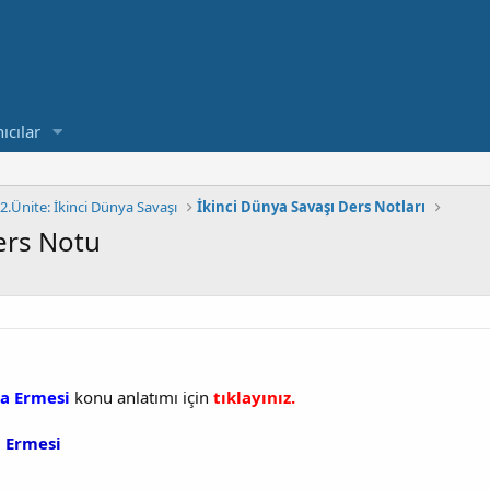
ıcılar
2.Ünite: İkinci Dünya Savaşı
İkinci Dünya Savaşı Ders Notları
Ders Notu
na Ermesi
konu anlatımı için
tıklayınız.
a Ermesi