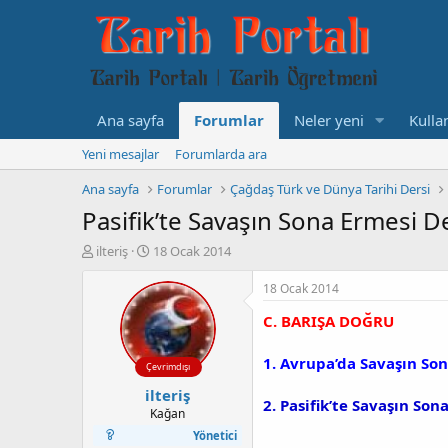
Ana sayfa
Forumlar
Neler yeni
Kullan
Yeni mesajlar
Forumlarda ara
Ana sayfa
Forumlar
Çağdaş Türk ve Dünya Tarihi Dersi
Pasifik’te Savaşın Sona Ermesi 
K
B
ilteriş
18 Ocak 2014
o
a
n
ş
18 Ocak 2014
b
l
C. BARIŞA DOĞRU
u
a
y
n
u
g
1. Avrupa’da Savaşın So
Çevrimdışı
b
ı
ilteriş
a
ç
2. Pasifik’te Savaşın Son
ş
t
Kağan
l
a
Yönetici