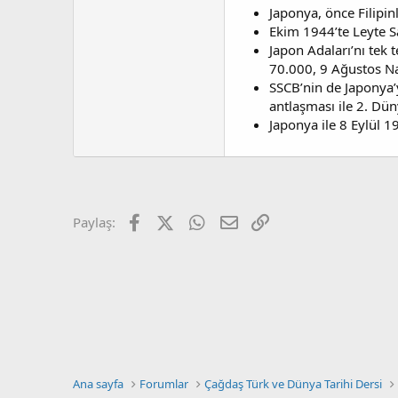
a
r
Japonya, önce Filipin
t
i
Ekim 1944’te Leyte 
a
h
n
i
Japon Adaları’nı tek
70.000, 9 Ağustos Na
SSCB’nin de Japonya’y
antlaşması ile 2. Dün
Japonya ile 8 Eylül 1
Facebook
X (Twitter)
WhatsApp
E-posta
Link
Paylaş:
Ana sayfa
Forumlar
Çağdaş Türk ve Dünya Tarihi Dersi