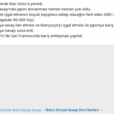
lerde Mac Artur’a yenildi.
Savaşı’nda Japon donanması hemen hemen yok oldu.
 tek işgal etmenin büyük kayıplara sebep olacağını fark eden ABD
gazaki 80.000 kişi)
a savaş ilan etmesi ve Mançurya’yı işgal etmesi ile Japonya barış 
ya Savaşı sona erdi.
951’de San Fransisco’da barış antlaşması yapıldı.
2.Ünite: İkinci Dünya Savaşı
İkinci Dünya Savaşı Ders Notları