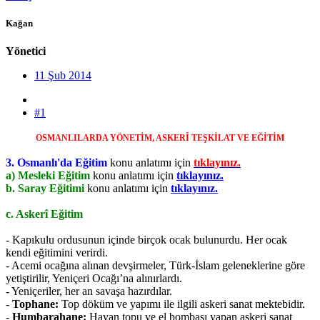
Kağan
Yönetici
11 Şub 2014
#1
OSMANLILARDA YÖNETİM, ASKERÎ TEŞKİLAT VE EĞİTİM
3. Osmanlı'da Eğitim
konu anlatımı için
tıklayınız.
a) Mesleki Eğitim
konu anlatımı için
tıklayınız.
b. Saray Eğitimi
konu anlatımı için
tıklayınız.
c. Askerî Eğitim
- Kapıkulu ordusunun içinde birçok ocak bulunurdu. Her ocak
kendi eğitimini verirdi.
- Acemi ocağına alınan devşirmeler, Türk-İslam geleneklerine göre
yetiştirilir, Yeniçeri Ocağı’na alınırlardı.
- Yeniçeriler, her an savaşa hazırdılar.
-
Tophane:
Top döküm ve yapımı ile ilgili askeri sanat mektebidir.
-
Humbarahane:
Havan topu ve el bombası yapan askeri sanat