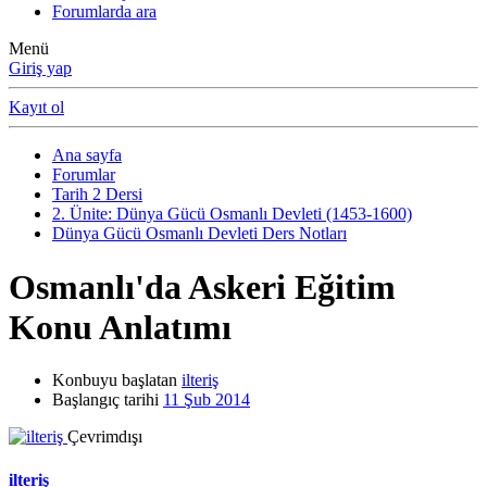
Forumlarda ara
Menü
Giriş yap
Kayıt ol
Ana sayfa
Forumlar
Tarih 2 Dersi
2. Ünite: Dünya Gücü Osmanlı Devleti (1453-1600)
Dünya Gücü Osmanlı Devleti Ders Notları
Osmanlı'da Askeri Eğitim
Konu Anlatımı
Konbuyu başlatan
ilteriş
Başlangıç tarihi
11 Şub 2014
Çevrimdışı
ilteriş