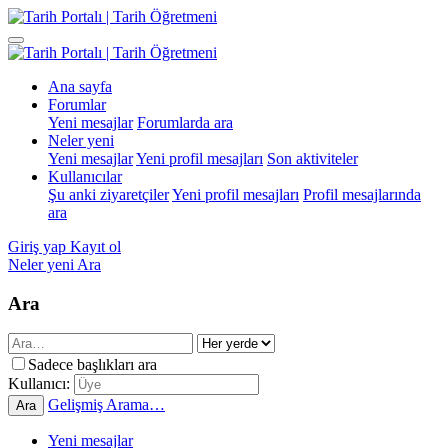
Ana sayfa
Forumlar
Yeni mesajlar
Forumlarda ara
Neler yeni
Yeni mesajlar
Yeni profil mesajları
Son aktiviteler
Kullanıcılar
Şu anki ziyaretçiler
Yeni profil mesajları
Profil mesajlarında
ara
Giriş yap
Kayıt ol
Neler yeni
Ara
Ara
Sadece başlıkları ara
Kullanıcı:
Gelişmiş Arama…
Ara
Yeni mesajlar