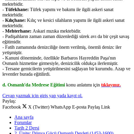
mektebidir.
-
Tüfekhane:
Tüfek yapımı ve bakımı ile ilgili askeri sanat
mektebidir.
-
Kılıçhane:
Kılıç ve kesici silahların yapımı ile ilgili askeri sanat
mektebidir.
-
Mehterhane:
Askari mızıka mektebidir.
- Padişahların zaman zaman düzenlediği sürek avı da bir çeşit savaş
eğitimidir.
- Fatih zamanında denizciliğe önem verilmiş, önemli denizc iler
yetişmiştir.
- Kanuni döneminde, özellikle Barbaros Hayreddin Paşa'nın
Osmanlı hizmetine girmesiyle, denizicilik oldukça ilerlemiştir.
- Tersane gemicilerin yetiştirilmesini sağlayan bir kurumdu. Azap ve
leventler burada eğitilirdi.
d. Osmanlı'da Medrese Eğitimi
konu anlatımı için
tıklayınız.
Cevap yazmak için giriş yap yada kayıt ol.
Paylaş:
Facebook
X (Twitter)
WhatsApp
E-posta
Paylaş
Link
Ana sayfa
Forumlar
Tarih 2 Dersi
2. Ünite: Dünya Gücü Osmanlı Devleti (1453-1600)