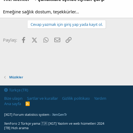
Emeğine sağlık dostum, teşekkürler...
Cevap yazmak için giriş yap yada kayıt ol.
Facebook
X (Twitter)
WhatsApp
E-posta
Link
Paylaş:
Müzikler
Türkçe (TR)
Bize ulaşın
Şartlar ve kurallar
Gizlilik politikası
Yardım
Ana sayfa
R
S
S
[XGT] Forum statistics system
- XenGenTr
XenForo 2 Türkçe yama 🇹🇷 [XGT] Yazılım ve web hizmetleri 2024
[TB] Hızlı arama