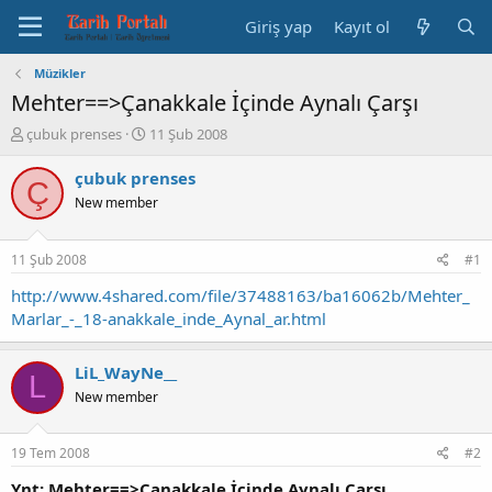
Giriş yap
Kayıt ol
Müzikler
Mehter==>Çanakkale İçinde Aynalı Çarşı
K
B
çubuk prenses
11 Şub 2008
o
a
n
ş
çubuk prenses
Ç
b
l
New member
u
a
y
n
u
g
11 Şub 2008
#1
b
ı
a
ç
http://www.4shared.com/file/37488163/ba16062b/Mehter_
ş
t
Marlar_-_18-anakkale_inde_Aynal_ar.html
l
a
a
r
t
i
LiL_WayNe__
L
a
h
New member
n
i
19 Tem 2008
#2
Ynt: Mehter==>Çanakkale İçinde Aynalı Çarşı