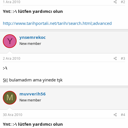
1 Ara 2010
#2
Ynt: :-\ lütfen yardımcı olun
http://www.tarihportali.net/tarih/search.html;advanced
ynsemrekoc
Y
New member
2 Ara 2010
#3
:-\
Ş(( bulamadım ama yinede tşk
muvverih56
M
New member
30 Ara 2010
#4
Ynt: :-\ lütfen yardımcı olun