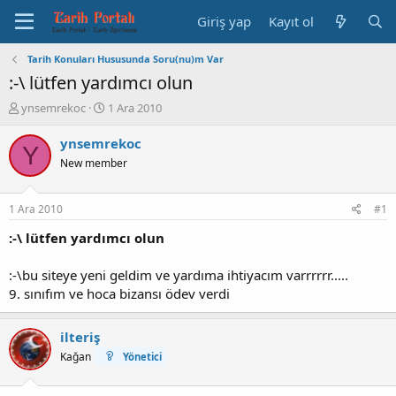
Giriş yap
Kayıt ol
Tarih Konuları Hususunda Soru(nu)m Var
:-\ lütfen yardımcı olun
K
B
ynsemrekoc
1 Ara 2010
o
a
n
ş
ynsemrekoc
Y
b
l
New member
u
a
y
n
u
g
1 Ara 2010
#1
b
ı
a
ç
:-\ lütfen yardımcı olun
ş
t
l
a
:-\bu siteye yeni geldim ve yardıma ihtiyacım varrrrrr.....
a
r
9. sınıfım ve hoca bizansı ödev verdi
t
i
a
h
n
i
ilteriş
Kağan
Yönetici