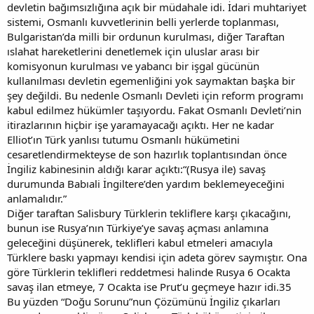
devletin bağımsızlığına açık bir müdahale idi. İdari muhtariyet
sistemi, Osmanlı kuvvetlerinin belli yerlerde toplanması,
Bulgaristan’da milli bir ordunun kurulması, diğer Taraftan
ıslahat hareketlerini denetlemek için uluslar arası bir
komisyonun kurulması ve yabancı bir işgal gücünün
kullanılması devletin egemenliğini yok saymaktan başka bir
şey değildi. Bu nedenle Osmanlı Devleti için reform programı
kabul edilmez hükümler taşıyordu. Fakat Osmanlı Devleti’nin
itirazlarının hiçbir işe yaramayacağı açıktı. Her ne kadar
Elliot’ın Türk yanlısı tutumu Osmanlı hükümetini
cesaretlendirmekteyse de son hazırlık toplantısından önce
İngiliz kabinesinin aldığı karar açıktı:“(Rusya ile) savaş
durumunda Babıali İngiltere’den yardım beklemeyeceğini
anlamalıdır.”
Diğer taraftan Salisbury Türklerin tekliflere karşı çıkacağını,
bunun ise Rusya’nın Türkiye’ye savaş açması anlamına
geleceğini düşünerek, teklifleri kabul etmeleri amacıyla
Türklere baskı yapmayı kendisi için adeta görev saymıştır. Ona
göre Türklerin teklifleri reddetmesi halinde Rusya 6 Ocakta
savaş ilan etmeye, 7 Ocakta ise Prut’u geçmeye hazır idi.35
Bu yüzden “Doğu Sorunu”nun Çözümünü İngiliz çıkarları