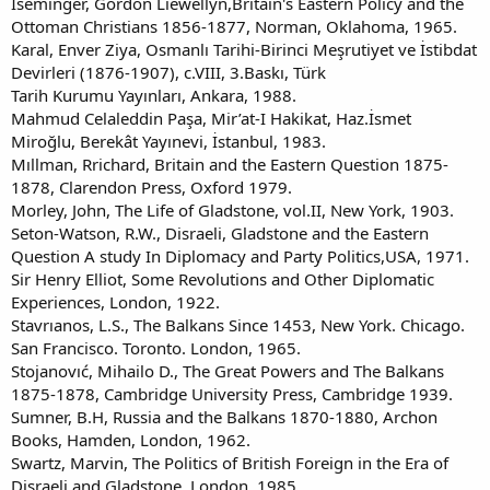
Isemınger, Gordon Liewellyn,Britain's Eastern Policy and the
Ottoman Christians 1856-1877, Norman, Oklahoma, 1965.
Karal, Enver Ziya, Osmanlı Tarihi-Birinci Meşrutiyet ve İstibdat
Devirleri (1876-1907), c.VIII, 3.Baskı, Türk
Tarih Kurumu Yayınları, Ankara, 1988.
Mahmud Celaleddin Paşa, Mir’at-I Hakikat, Haz.İsmet
Miroğlu, Berekât Yayınevi, İstanbul, 1983.
Mıllman, Rrichard, Britain and the Eastern Question 1875-
1878, Clarendon Press, Oxford 1979.
Morley, John, The Life of Gladstone, vol.II, New York, 1903.
Seton-Watson, R.W., Disraeli, Gladstone and the Eastern
Question A study In Diplomacy and Party Politics,USA, 1971.
Sir Henry Elliot, Some Revolutions and Other Diplomatic
Experiences, London, 1922.
Stavrıanos, L.S., The Balkans Since 1453, New York. Chicago.
San Francisco. Toronto. London, 1965.
Stojanovıć, Mihailo D., The Great Powers and The Balkans
1875-1878, Cambridge University Press, Cambridge 1939.
Sumner, B.H, Russia and the Balkans 1870-1880, Archon
Books, Hamden, London, 1962.
Swartz, Marvin, The Politics of British Foreign in the Era of
Disraeli and Gladstone, London, 1985.