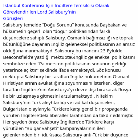
İstanbul Konferansı İçin İngiltere Temsilcisi Olarak
Görevlendirilen Lord Salisbury’nin
Görüşleri
Salisbury temelde “Doğu Sorunu” konusunda Başbakan ve
hükümetin geçerli olan “doğu” politikasından farklı
düşüncelere sahipti.Salisbury, Osmanlı bağımsızlığı ve toprak
bütünlüğüne dayanan İngiliz geleneksel politikasının anlamsız
olduğuna inanmaktaydı.Salisbury bu inancını 23 Eylülde
Beaconsfield’e yazdığı mektupta6İngiliz geleneksel politikasını
sembolize eden “Palmerston politikasının sonunun geldiği
yeterince açıktır” şeklinde ifade etmekteydi. Söz konusu
mektupta Salisbury bir taraftan İngiliz hükümetinin Osmanlı
Hıristiyanlarının avukatlığına soyunmasını isterken, diğer
taraftan İngiltere’nin Avusturya’yı devre dışı bırakarak Rusya
ile bir uzlaşmaya gitmesini arzulamaktaydı. Nitekim
Salisbury’nin Türk aleyhtarlığı ve radikal düşünceleri,
Bulgaristan olaylarıyla Türklere karşı genel bir propaganda
yürüten İngiltere’deki liberaller tarafından da takdir edilmiştir.
Her şeyden önce Salisbury İngiltere’de Türklere karşı
yürütülen “Bulgar vahşeti” kampanyalarının ileri
gelenlerinden biri idi.Kısaca Salisbury anti-Türk bir düşünce