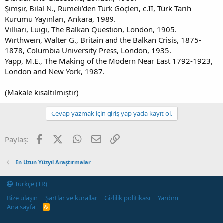
Şimşir, Bilal N., Rumeli’den Türk Göçleri, c.II, Türk Tarih
Kurumu Yayınları, Ankara, 1989.
Vıllıarı, Luigi, The Balkan Question, London, 1905.
Wırthweın, Walter G., Britain and the Balkan Crisis, 1875-
1878, Columbia University Press, London, 1935.
Yapp, M.E., The Making of the Modern Near East 1792-1923,
London and New York, 1987.
(Makale kısaltılmıştır)
Cevap yazmak için giriş yap yada kayıt ol.
Facebook
X (Twitter)
WhatsApp
E-posta
Link
Paylaş:
En Uzun Yüzyıl Araştırmalar
Türkçe (TR)
Bize ulaşın
Şartlar ve kurallar
Gizlilik politikası
Yardım
Ana sayfa
R
S
S