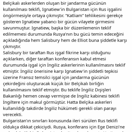
Belçikalı askerlerden oluşan bir jandarma gücünün
kullanılması teklifi, Ignatiew’in Bulgaristan için Rus işgalini
öngörmesiyle ortaya çıkmıştır. “Katliam” tehlikesini gerekçe
gösteren Ignatiew yabancı bir gücün vilayete girmesini
savunmuştur. Ignatiew, başka bir düzenlemenin teklif
edilmemesi durumunda Rusya’nın bu gücü temin edeceğini
açıkladığında hem Salisbury hem de Elliot buna şiddetle karşı
çıkmıştır.
Salisbury bir taraftan Rus işgal fikrine karşı olduğunu
açıklarken, diğer taraftan konferansın kabul etmesi
durumunda işgal için İngiliz askerlerinin kullanılmasını teklif
etmiştir. İngiliz önerisine karşı Ignatiew’in şiddetli tepkisi
üzerine Fransız temsilci işgal için jandarma gücünün
çekirdeğini oluşturacak küçük bir Belçikalı birliğin
kullanılmasını teklif etmiştir. Bu teklife İngiliz Dışişleri
Bakanlığı hemen cevap vermişse de İngiliz kabinesi teklifi
İngiltere için makul görmüştür. Hatta Belçika askerleri
kullanıldığı takdirde İngiliz hükümeti gerekli olan parayı
verecekti.
Bulgaristan’ın sınırları konusunda ileri sürülen Rus teklifi
oldukça dikkat çekiciydi. Rusya, konferans için Ege Denizi’ne