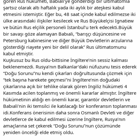
gören Rus hükümeti, Babıali’ye gönderdiği bir ültimatomla
şartsız olarak altı haftalık yada iki aylık bir ateşkesi kabul
etmesini istemiştir. Eğer bu, 48 saat içinde kabul edilmezse iki
ülke arasındaki ilişkiler kesilecek ve Rus Büyükelçisi Ignatiew
ve bütün Rus elçilik personeli İstanbul’u terk edecekti.Büyük
bir savaşı göze alamayan Babıali, “barışçı düşüncesine ve
Petersburg kabinesine ve diğer Büyük Devletlerin arzularına
gösterdiği riayete yeni bir delil olarak” Rus ültimatomunu
kabul etmiştir.
Kuşkusuz bu Rus oldu-bittisine İngiltere’nin sessiz kalması
beklenemezdi. Rusya’nın Balkanlar’daki nüfuzunu tesis ederek
“Doğu Sorunu”nu kendi çıkarları doğrultusunda çözmek için
“tek başına harekete geçmesi”ni İngiltere’nin doğudaki
çıkarlarına açık bir tehlike olarak gören İngiliz hükümeti 4
Kasımda acilen toplanmış ve önemli kararlar almıştır. İngiltere
hükümetinin aldığı en önemli karar, garantör devletlerin ve
Babıali’nin iki temsilci ile katılacağı bir konferansın toplanması
idi.Konferans önerisinin daha sonra Osmanlı Devleti ve diğer
devletlerce de kabul edilmesi üzerine İngiltere, Rusya’nın
amaçlarına set çekerek “Doğu Sorunu”nun çözümünde
yeniden önceliği elde etmiş oldu.