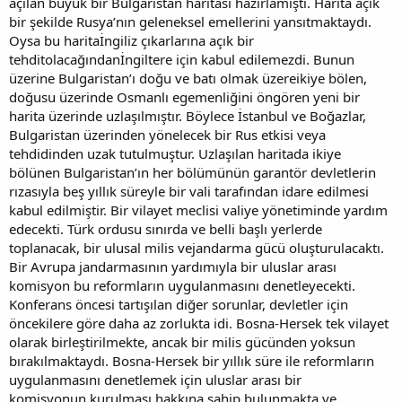
açılan büyük bir Bulgaristan haritası hazırlamıştı. Harita açık
bir şekilde Rusya’nın geleneksel emellerini yansıtmaktaydı.
Oysa bu haritaİngiliz çıkarlarına açık bir
tehditolacağındanİngiltere için kabul edilemezdi. Bunun
üzerine Bulgaristan’ı doğu ve batı olmak üzereikiye bölen,
doğusu üzerinde Osmanlı egemenliğini öngören yeni bir
harita üzerinde uzlaşılmıştır. Böylece İstanbul ve Boğazlar,
Bulgaristan üzerinden yönelecek bir Rus etkisi veya
tehdidinden uzak tutulmuştur. Uzlaşılan haritada ikiye
bölünen Bulgaristan’ın her bölümünün garantör devletlerin
rızasıyla beş yıllık süreyle bir vali tarafından idare edilmesi
kabul edilmiştir. Bir vilayet meclisi valiye yönetiminde yardım
edecekti. Türk ordusu sınırda ve belli başlı yerlerde
toplanacak, bir ulusal milis vejandarma gücü oluşturulacaktı.
Bir Avrupa jandarmasının yardımıyla bir uluslar arası
komisyon bu reformların uygulanmasını denetleyecekti.
Konferans öncesi tartışılan diğer sorunlar, devletler için
öncekilere göre daha az zorlukta idi. Bosna-Hersek tek vilayet
olarak birleştirilmekte, ancak bir milis gücünden yoksun
bırakılmaktaydı. Bosna-Hersek bir yıllık süre ile reformların
uygulanmasını denetlemek için uluslar arası bir
komisyonun kurulması hakkına sahip bulunmakta ve