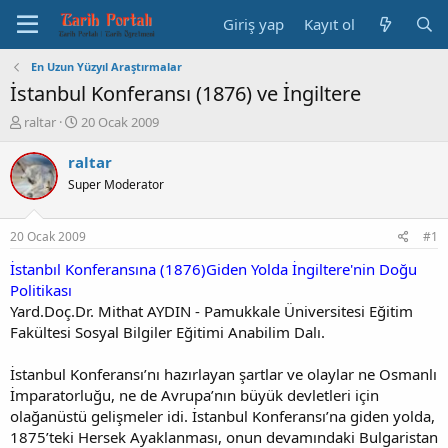
Giriş yap
Kayıt ol
En Uzun Yüzyıl Araştırmalar
İstanbul Konferansı (1876) ve İngiltere
K
B
raltar
20 Ocak 2009
o
a
n
ş
raltar
b
l
Super Moderator
u
a
y
n
u
g
20 Ocak 2009
#1
b
ı
a
ç
İstanbıl Konferansına (1876)Giden Yolda İngiltere'nin Doğu
ş
t
Politikası
l
a
Yard.Doç.Dr. Mithat AYDIN - Pamukkale Üniversitesi Eğitim
a
r
Fakültesi Sosyal Bilgiler Eğitimi Anabilim Dalı.
t
i
a
h
İstanbul Konferansı’nı hazırlayan şartlar ve olaylar ne Osmanlı
n
i
İmparatorluğu, ne de Avrupa’nın büyük devletleri için
olağanüstü gelişmeler idi. İstanbul Konferansı’na giden yolda,
1875’teki Hersek Ayaklanması, onun devamındaki Bulgaristan