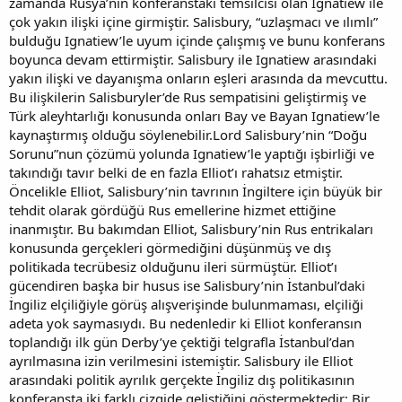
zamanda Rusya’nın konferanstaki temsilcisi olan Ignatiew ile
çok yakın ilişki içine girmiştir. Salisbury, “uzlaşmacı ve ılımlı”
bulduğu Ignatiew’le uyum içinde çalışmış ve bunu konferans
boyunca devam ettirmiştir. Salisbury ile Ignatiew arasındaki
yakın ilişki ve dayanışma onların eşleri arasında da mevcuttu.
Bu ilişkilerin Salisburyler’de Rus sempatisini geliştirmiş ve
Türk aleyhtarlığı konusunda onları Bay ve Bayan Ignatiew’le
kaynaştırmış olduğu söylenebilir.Lord Salisbury’nin “Doğu
Sorunu”nun çözümü yolunda Ignatiew’le yaptığı işbirliği ve
takındığı tavır belki de en fazla Elliot’ı rahatsız etmiştir.
Öncelikle Elliot, Salisbury’nin tavrının İngiltere için büyük bir
tehdit olarak gördüğü Rus emellerine hizmet ettiğine
inanmıştır. Bu bakımdan Elliot, Salisbury’nin Rus entrikaları
konusunda gerçekleri görmediğini düşünmüş ve dış
politikada tecrübesiz olduğunu ileri sürmüştür. Elliot’ı
gücendiren başka bir husus ise Salisbury’nin İstanbul’daki
İngiliz elçiliğiyle görüş alışverişinde bulunmaması, elçiliği
adeta yok saymasıydı. Bu nedenledir ki Elliot konferansın
toplandığı ilk gün Derby’ye çektiği telgrafla İstanbul’dan
ayrılmasına izin verilmesini istemiştir. Salisbury ile Elliot
arasındaki politik ayrılık gerçekte İngiliz dış politikasının
konferansta iki farklı çizgide geliştiğini göstermektedir: Bir