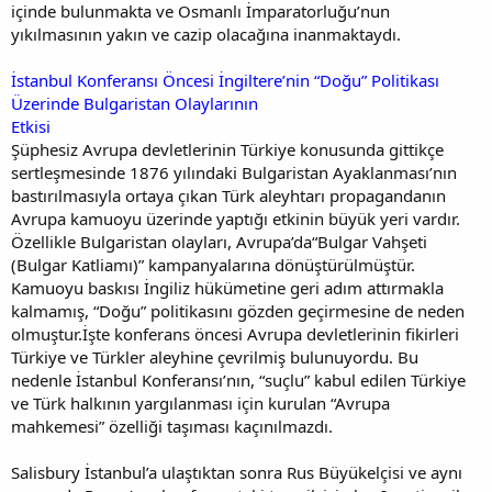
içinde bulunmakta ve Osmanlı İmparatorluğu’nun
yıkılmasının yakın ve cazip olacağına inanmaktaydı.
İstanbul Konferansı Öncesi İngiltere’nin “Doğu” Politikası
Üzerinde Bulgaristan Olaylarının
Etkisi
Şüphesiz Avrupa devletlerinin Türkiye konusunda gittikçe
sertleşmesinde 1876 yılındaki Bulgaristan Ayaklanması’nın
bastırılmasıyla ortaya çıkan Türk aleyhtarı propagandanın
Avrupa kamuoyu üzerinde yaptığı etkinin büyük yeri vardır.
Özellikle Bulgaristan olayları, Avrupa’da“Bulgar Vahşeti
(Bulgar Katliamı)” kampanyalarına dönüştürülmüştür.
Kamuoyu baskısı İngiliz hükümetine geri adım attırmakla
kalmamış, “Doğu” politikasını gözden geçirmesine de neden
olmuştur.İşte konferans öncesi Avrupa devletlerinin fikirleri
Türkiye ve Türkler aleyhine çevrilmiş bulunuyordu. Bu
nedenle İstanbul Konferansı’nın, “suçlu” kabul edilen Türkiye
ve Türk halkının yargılanması için kurulan “Avrupa
mahkemesi” özelliği taşıması kaçınılmazdı.
Salisbury İstanbul’a ulaştıktan sonra Rus Büyükelçisi ve aynı