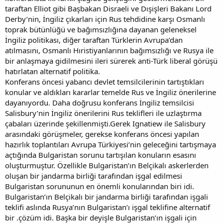
taraftan Elliot gibi Başbakan Disraeli ve Dışişleri Bakanı Lord
Derby’nin, İngiliz çıkarları için Rus tehdidine karşı Osmanlı
toprak bütünlüğü ve bağımsızlığına dayanan geleneksel
İngiliz politikası, diğer taraftan Türklerin Avrupa’dan
atılmasını, Osmanlı Hıristiyanlarının bağımsızlığı ve Rusya ile
bir anlaşmaya gidilmesini ileri sürerek anti-Türk liberal görüşü
hatırlatan alternatif politika.
Konferans öncesi yabancı devlet temsilcilerinin tartıştıkları
konular ve aldıkları kararlar temelde Rus ve İngiliz önerilerine
dayanıyordu. Daha doğrusu konferans İngiliz temsilcisi
Salisbury’nin İngiliz önerilerini Rus teklifleri ile uzlaştırma
çabaları üzerinde şekillenmişti.Gerek Ignatiew ile Salisbury
arasındaki görüşmeler, gerekse konferans öncesi yapılan
hazırlık toplantıları Avrupa Türkiyesi’nin geleceğini tartışmaya
açtığında Bulgaristan sorunu tartışılan konuların esasını
oluşturmuştur. Özellikle Bulgaristan’ın Belçikalı askerlerden
oluşan bir jandarma birliği tarafından işgal edilmesi
Bulgaristan sorununun en önemli konularından biri idi.
Bulgaristan’ın Belçikalı bir jandarma birliği tarafından işgali
teklifi aslında Rusya’nın Bulgaristan’ı işgal teklifine alternatif
bir .çözüm idi. Başka bir deyişle Bulgaristan’ın işgali için