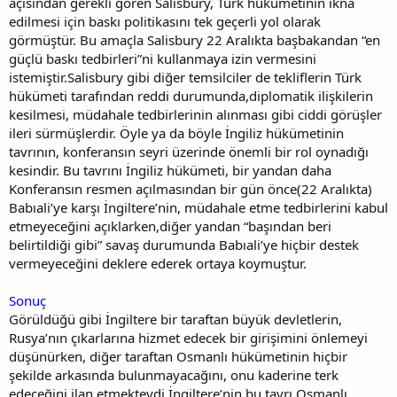
açısından gerekli gören Salisbury, Türk hükümetinin ikna
edilmesi için baskı politikasını tek geçerli yol olarak
görmüştür. Bu amaçla Salisbury 22 Aralıkta başbakandan “en
güçlü baskı tedbirleri”ni kullanmaya izin vermesini
istemiştir.Salisbury gibi diğer temsilciler de tekliflerin Türk
hükümeti tarafından reddi durumunda,diplomatik ilişkilerin
kesilmesi, müdahale tedbirlerinin alınması gibi ciddi görüşler
ileri sürmüşlerdir. Öyle ya da böyle İngiliz hükümetinin
tavrının, konferansın seyri üzerinde önemli bir rol oynadığı
kesindir. Bu tavrını İngiliz hükümeti, bir yandan daha
Konferansın resmen açılmasından bir gün önce(22 Aralıkta)
Babıali’ye karşı İngiltere’nin, müdahale etme tedbirlerini kabul
etmeyeceğini açıklarken,diğer yandan “başından beri
belirtildiği gibi” savaş durumunda Babıali’ye hiçbir destek
vermeyeceğini deklere ederek ortaya koymuştur.
Sonuç
Görüldüğü gibi İngiltere bir taraftan büyük devletlerin,
Rusya’nın çıkarlarına hizmet edecek bir girişimini önlemeyi
düşünürken, diğer taraftan Osmanlı hükümetinin hiçbir
şekilde arkasında bulunmayacağını, onu kaderine terk
edeceğini ilan etmekteydi.İngiltere’nin bu tavrı Osmanlı