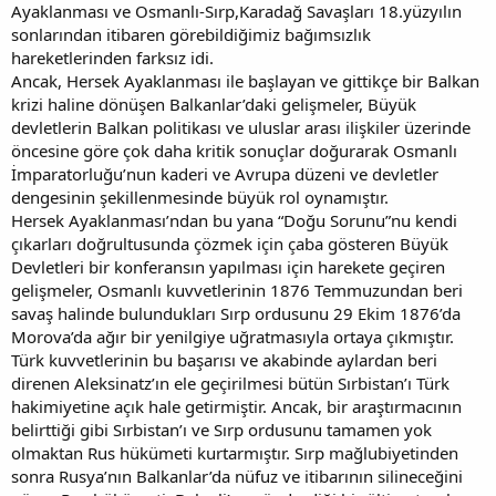
Ayaklanması ve Osmanlı-Sırp,Karadağ Savaşları 18.yüzyılın
sonlarından itibaren görebildiğimiz bağımsızlık
hareketlerinden farksız idi.
Ancak, Hersek Ayaklanması ile başlayan ve gittikçe bir Balkan
krizi haline dönüşen Balkanlar’daki gelişmeler, Büyük
devletlerin Balkan politikası ve uluslar arası ilişkiler üzerinde
öncesine göre çok daha kritik sonuçlar doğurarak Osmanlı
İmparatorluğu’nun kaderi ve Avrupa düzeni ve devletler
dengesinin şekillenmesinde büyük rol oynamıştır.
Hersek Ayaklanması’ndan bu yana “Doğu Sorunu”nu kendi
çıkarları doğrultusunda çözmek için çaba gösteren Büyük
Devletleri bir konferansın yapılması için harekete geçiren
gelişmeler, Osmanlı kuvvetlerinin 1876 Temmuzundan beri
savaş halinde bulundukları Sırp ordusunu 29 Ekim 1876’da
Morova’da ağır bir yenilgiye uğratmasıyla ortaya çıkmıştır.
Türk kuvvetlerinin bu başarısı ve akabinde aylardan beri
direnen Aleksinatz’ın ele geçirilmesi bütün Sırbistan’ı Türk
hakimiyetine açık hale getirmiştir. Ancak, bir araştırmacının
belirttiği gibi Sırbistan’ı ve Sırp ordusunu tamamen yok
olmaktan Rus hükümeti kurtarmıştır. Sırp mağlubiyetinden
sonra Rusya’nın Balkanlar’da nüfuz ve itibarının silineceğini