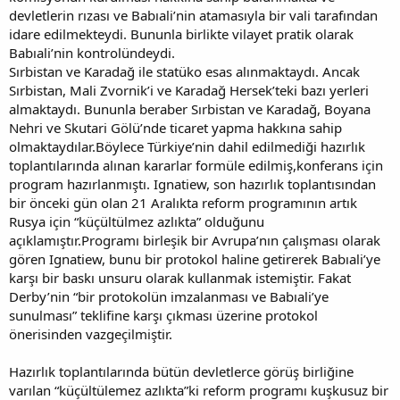
devletlerin rızası ve Babıali’nin atamasıyla bir vali tarafından
idare edilmekteydi. Bununla birlikte vilayet pratik olarak
Babıali’nin kontrolündeydi.
Sırbistan ve Karadağ ile statüko esas alınmaktaydı. Ancak
Sırbistan, Mali Zvornik’i ve Karadağ Hersek’teki bazı yerleri
almaktaydı. Bununla beraber Sırbistan ve Karadağ, Boyana
Nehri ve Skutari Gölü’nde ticaret yapma hakkına sahip
olmaktaydılar.Böylece Türkiye’nin dahil edilmediği hazırlık
toplantılarında alınan kararlar formüle edilmiş,konferans için
program hazırlanmıştı. Ignatiew, son hazırlık toplantısından
bir önceki gün olan 21 Aralıkta reform programının artık
Rusya için “küçültülmez azlıkta” olduğunu
açıklamıştır.Programı birleşik bir Avrupa’nın çalışması olarak
gören Ignatiew, bunu bir protokol haline getirerek Babıali’ye
karşı bir baskı unsuru olarak kullanmak istemiştir. Fakat
Derby’nin “bir protokolün imzalanması ve Babıali’ye
sunulması” teklifine karşı çıkması üzerine protokol
önerisinden vazgeçilmiştir.
Hazırlık toplantılarında bütün devletlerce görüş birliğine
varılan “küçültülemez azlıkta”ki reform programı kuşkusuz bir