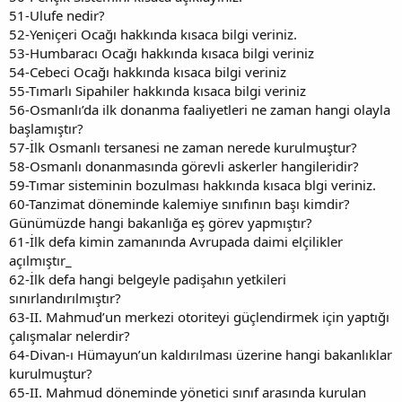
51-Ulufe nedir?
52-Yeniçeri Ocağı hakkında kısaca bilgi veriniz.
53-Humbaracı Ocağı hakkında kısaca bilgi veriniz
54-Cebeci Ocağı hakkında kısaca bilgi veriniz
55-Tımarlı Sipahiler hakkında kısaca bilgi veriniz
56-Osmanlı’da ilk donanma faaliyetleri ne zaman hangi olayla
başlamıştır?
57-İlk Osmanlı tersanesi ne zaman nerede kurulmuştur?
58-Osmanlı donanmasında görevli askerler hangileridir?
59-Tımar sisteminin bozulması hakkında kısaca blgi veriniz.
60-Tanzimat döneminde kalemiye sınıfının başı kimdir?
Günümüzde hangi bakanlığa eş görev yapmıştır?
61-İlk defa kimin zamanında Avrupada daimi elçilikler
açılmıştır_
62-İlk defa hangi belgeyle padişahın yetkileri
sınırlandırılmıştır?
63-II. Mahmud’un merkezi otoriteyi güçlendirmek için yaptığı
çalışmalar nelerdir?
64-Divan-ı Hümayun’un kaldırılması üzerine hangi bakanlıklar
kurulmuştur?
65-II. Mahmud döneminde yönetici sınıf arasında kurulan