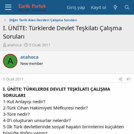
Giriş yap
Kayıt ol
Diğer Tarih Alan Dersleri Çalışma Soruları
I. ÜNİTE: Türklerde Devlet Teşkilatı Çalışma
Soruları
K
B
atahoca
5 Ocak 2011
o
a
n
ş
atahoca
A
b
l
New member
u
a
y
n
u
g
5 Ocak 2011
#1
b
ı
a
ç
I. ÜNİTE: TÜRKLERDE DEVLET TEŞKİLATI ÇALIŞMA
ş
t
SORULARI
l
a
1-Kut Anlayışı nedir?
a
r
2-Türk Cihan Hakimiyeti Mefkuresi nedir?
t
i
3-Töre nedir?
a
h
4-İl’i oluşturan unsurlar nelerdir?
n
i
5-İlk Türk devletlerinde sosyal hayatın birimlerini küçükten
büyüğe doğru yazınız.