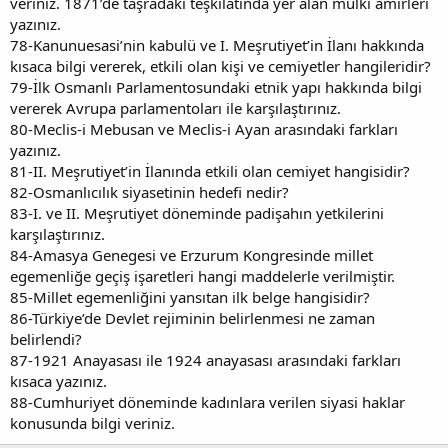
veriniz. 1871’de taşradaki teşkilatında yer alan mülki amirleri
yazınız.
78-Kanunuesasi’nin kabulü ve I. Meşrutiyet’in İlanı hakkında
kısaca bilgi vererek, etkili olan kişi ve cemiyetler hangileridir?
79-İlk Osmanlı Parlamentosundaki etnik yapı hakkında bilgi
vererek Avrupa parlamentoları ile karşılaştırınız.
80-Meclis-i Mebusan ve Meclis-i Ayan arasındaki farkları
yazınız.
81-II. Meşrutiyet’in İlanında etkili olan cemiyet hangisidir?
82-Osmanlıcılık siyasetinin hedefi nedir?
83-I. ve II. Meşrutiyet döneminde padişahın yetkilerini
karşılaştırınız.
84-Amasya Genegesi ve Erzurum Kongresinde millet
egemenliğe geçiş işaretleri hangi maddelerle verilmiştir.
85-Millet egemenliğini yansıtan ilk belge hangisidir?
86-Türkiye’de Devlet rejiminin belirlenmesi ne zaman
belirlendi?
87-1921 Anayasası ile 1924 anayasası arasındaki farkları
kısaca yazınız.
88-Cumhuriyet döneminde kadınlara verilen siyasi haklar
konusunda bilgi veriniz.