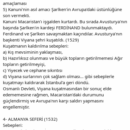
amaçlaması
5) Kanuni'nin asıl amacı Şarlken'in Avrupa'daki üstünlüğüne
son vermekti.
Kanuni Macaristan'ı işgalden kurtardı. Bu sırada Avusturya'nın
başında Şarlken'in kardeşi FERDİNAND bulunmaktaydı.
Ferdinand ve Şarlken savaşmaktan kaçındılar. Avusturya’nın
başkenti Viyana şehri kuşatıldı. (1529)
Kuşatmanın kaldırılma sebepleri:
a) Kış mevsiminin yaklaşması,
b) Hazırlıksız olunması ve büyük topların getirilmemesi Ağır
topların getirilmeyişi,
c) Yiyecek ve cephane sıkıntısı
d) Viyana surlarının çok sağlam olması… gibi sebeplerle
kuşatmayı kaldırarak İstanbul'a geri döndü.
Osmanlı Devleti, Viyana kuşatmasından bir sonuç elde
edememesine rağmen, Macaristan'daki durumunu
güçlendirmiş ve Avrupa'nın karşı saldırı yapmasını
engellemiştir.
4- ALMANYA SEFERİ (1532)
Sebepleri: