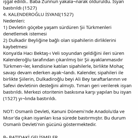
işgal edildi.. Baba Zünnun yakala¬narak öldürüldü. İsyan
bastırıldı (1527)
4. KALENDEROĞLU İSYANI(1527)
Nedenleri:
1) Devletin göçebe yaşam sürdüren Şii Türkmenleri
denetlemek istemesi
2) Dulkadir Beyliğine bağlı olan sipahilerin dirliklerini
kaybetmesi
Konya'da Hacı Bektaş-ı Veli soyundan geldiğini ileri süren
Kalenderoğlu tarafından çıkarılmış bir Şii ayaklanmasıdır
Türkmen¬ler, kendisine katılan sipahilerle, birlikte Mohaç
savaşı devam ederken ayak¬landı. Kalender, sipahileri ile
birlikte Şiilerin, Dulkadiroğlu beyi Ali Bey taraftarlarının ve
Safevi devletinin desteğini almıştı. Tımarı geri verilerek isyan
bastırıldı. Merkezi otoritenin baskısına karşı yapılan bu isyan
(1527) yı¬lında bastırıldı.
NOT: Osmanlı Devleti, Kanuni Dönemi'nde Anadolu'da ve
Mısır'da çıkan isyanları kısa sürede bastırmıştır. Bu durum
Osmanlı Devleti'nin gücünü göstermektedir.
B- BATIDAKİ GELİŞMELER