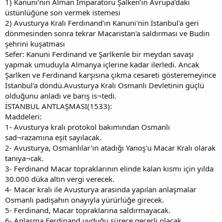
1) Kanuni’nin Alman İmparatoru Şalken’in Avrupa’daki
üstünlüğüne son vermek istemesi
2) Avusturya Kralı Ferdinand'ın Kanuni'nin İstanbul'a geri
dönmesinden sonra tekrar Macaristan'a saldırması ve Budin
şehrini kuşatması
Sefer: Kanuni Ferdinand ve Şarlkenle bir meydan savaşı
yapmak umuduyla Almanya içlerine kadar ilerledi. Ancak
Şarlken ve Ferdinand karşısına çıkma cesareti gösteremeyince
İstanbul'a döndü.Avusturya Kralı Osmanlı Devletinin güçlü
olduğunu anladı ve barış is¬tedi.
İSTANBUL ANTLAŞMASI(1533):
Maddeleri:
1- Avusturya kralı protokol bakımından Osmanlı
sad¬razamına eşit sayılacak.
2- Avusturya, Osmanlılar'ın atadığı Yanoş'u Macar Kralı olarak
tanıya¬cak.
3- Ferdinand Macar topraklarının elinde kalan kısmı için yılda
30.000 düka altın vergi verecek.
4- Macar kralı ile Avusturya arasında yapılan anlaşmalar
Osmanlı padişahın onayıyla yürürlüğe girecek.
5- Ferdinand, Macar topraklarına saldırmayacak.
6- Anlaşma Ferdinand uyduğu sürece geçerli olacak.