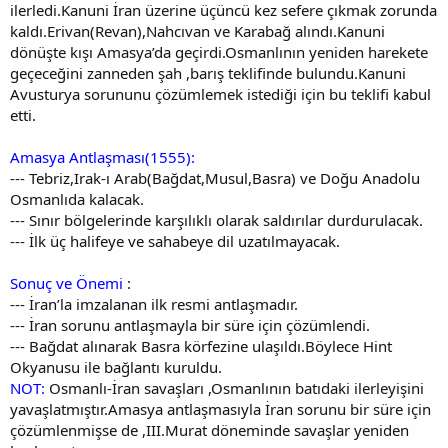
ilerledi.Kanuni İran üzerine üçüncü kez sefere çıkmak zorunda
kaldı.Erivan(Revan),Nahcıvan ve Karabağ alındı.Kanuni
dönüşte kışı Amasya’da geçirdi.Osmanlının yeniden harekete
geçeceğini zanneden şah ,barış teklifinde bulundu.Kanuni
Avusturya sorununu çözümlemek istediği için bu teklifi kabul
etti.
Amasya Antlaşması(1555):
--- Tebriz,Irak-ı Arab(Bağdat,Musul,Basra) ve Doğu Anadolu
Osmanlıda kalacak.
--- Sınır bölgelerinde karşılıklı olarak saldırılar durdurulacak.
--- İlk üç halifeye ve sahabeye dil uzatılmayacak.
Sonuç ve Önemi
:
--- İran’la imzalanan ilk resmi antlaşmadır.
--- İran sorunu antlaşmayla bir süre için çözümlendi.
--- Bağdat alınarak Basra körfezine ulaşıldı.Böylece Hint
Okyanusu ile bağlantı kuruldu.
NOT:
Osmanlı-İran savaşları ,Osmanlının batıdaki ilerleyişini
yavaşlatmıştır.Amasya antlaşmasıyla İran sorunu bir süre için
çözümlenmişse de ,III.Murat döneminde savaşlar yeniden