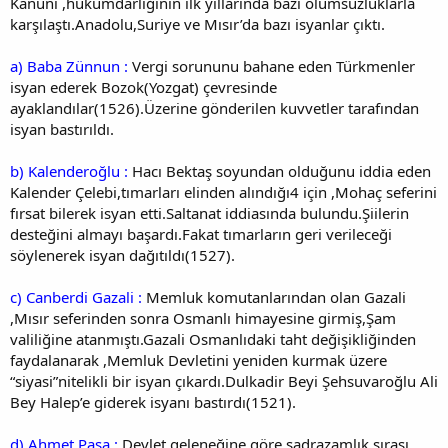
Kanuni ,hükümdarlığının ilk yıllarında bazı olumsuzluklarla
karşılaştı.Anadolu,Suriye ve Mısır’da bazı isyanlar çıktı.
a) Baba Zünnun :
Vergi sorununu bahane eden Türkmenler
isyan ederek Bozok(Yozgat) çevresinde
ayaklandılar(1526).Üzerine gönderilen kuvvetler tarafından
isyan bastırıldı.
b) Kalenderoğlu :
Hacı Bektaş soyundan olduğunu iddia eden
Kalender Çelebi,tımarları elinden alındığı4 için ,Mohaç seferini
fırsat bilerek isyan etti.Saltanat iddiasında bulundu.Şiilerin
desteğini almayı başardı.Fakat tımarların geri verileceği
söylenerek isyan dağıtıldı(1527).
c) Canberdi Gazali :
Memluk komutanlarından olan Gazali
,Mısır seferinden sonra Osmanlı himayesine girmiş,Şam
valiliğine atanmıştı.Gazali Osmanlıdaki taht değişikliğinden
faydalanarak ,Memluk Devletini yeniden kurmak üzere
“siyasi”nitelikli bir isyan çıkardı.Dulkadir Beyi Şehsuvaroğlu Ali
Bey Halep’e giderek isyanı bastırdı(1521).
d) Ahmet Paşa :
Devlet geleneğine göre sadrazamlık sırası