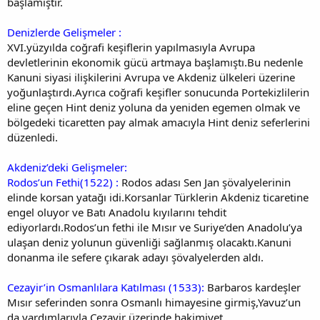
başlamıştır.
Denizlerde Gelişmeler :
XVI.yüzyılda coğrafi keşiflerin yapılmasıyla Avrupa
devletlerinin ekonomik gücü artmaya başlamıştı.Bu nedenle
Kanuni siyasi ilişkilerini Avrupa ve Akdeniz ülkeleri üzerine
yoğunlaştırdı.Ayrıca coğrafi keşifler sonucunda Portekizlilerin
eline geçen Hint deniz yoluna da yeniden egemen olmak ve
bölgedeki ticaretten pay almak amacıyla Hint deniz seferlerini
düzenledi.
Akdeniz’deki Gelişmeler:
Rodos’un Fethi(1522) :
Rodos adası Sen Jan şövalyelerinin
elinde korsan yatağı idi.Korsanlar Türklerin Akdeniz ticaretine
engel oluyor ve Batı Anadolu kıyılarını tehdit
ediyorlardı.Rodos’un fethi ile Mısır ve Suriye’den Anadolu’ya
ulaşan deniz yolunun güvenliği sağlanmış olacaktı.Kanuni
donanma ile sefere çıkarak adayı şövalyelerden aldı.
Cezayir’in Osmanlılara Katılması (1533):
Barbaros kardeşler
Mısır seferinden sonra Osmanlı himayesine girmiş,Yavuz’un
da yardımlarıyla Cezayir üzerinde hakimiyet