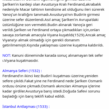
Şarlken’in kardeşi olan Avusturya Kralı Ferdinand,akrabalık
nedeniyle Macar tahtının kendisine ait olduğunu ileri sürerek
Yanoş’un krallığını tanımadı.Avusturya’nın Budin’e girmesi
üzerine sefer düzenlendi.Asıl amaç Şarlken’in Avrupa’daki
üstünlüğüne son vermekti.Budin alınarak Yanoş’a geri
verildi.Şarlken ve Ferdinand ortaya çıkmadıkları için,onları
savaşa zorlamak amacıyla Viyana kuşatıldı(1529).Ancak amaç
Viyana’yı almak olmadığı için gerekli donanım
getirilmemişti.Kışında yaklaşması üzerine kuşatma kaldırıldı.
NOT:
Kanuni döneminde karada sonuç alınamayan tek sefer
ı.Viyana kuşatmasıdır.
Almanya Seferi (1532) :
Ferdinand’ın ikinci kez Budin’i kuşatması üzerine,yeniden
sefere çıkıldı.Fakat yine ne Ferdinand nede Şarlken Osmanlı
ordusu önüne çıkmadı.Osmanlı akıncıları Almanya içlerine
kadar girdiler.Avusturya barış istedi.Doğuda Safevi sorunu
başladığı için barış teklifi kabul edildi.
İstanbul Antlaşması (1533) :