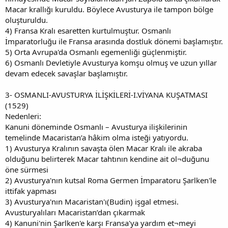
Macar krallığı kuruldu. Böylece Avusturya ile tampon bölge
oluşturuldu.
4) Fransa Kralı esaretten kurtulmuştur. Osmanlı
İmparatorluğu ile Fransa arasında dostluk dönemi başlamıştır.
5) Orta Avrupa'da Osmanlı egemenliği güçlenmiştir.
6) Osmanlı Devletiyle Avusturya komşu olmuş ve uzun yıllar
devam edecek savaşlar başlamıştır.
3- OSMANLI-AVUSTURYA İLİŞKİLERİ-I.VİYANA KUŞATMASI
(1529)
Nedenleri:
Kanuni döneminde Osmanlı – Avusturya ilişkilerinin
temelinde Macaristan’a hâkim olma isteği yatıyordu.
1) Avusturya Kralının savaşta ölen Macar Kralı ile akraba
olduğunu belirterek Macar tahtının kendine ait ol¬duğunu
öne sürmesi
2) Avusturya'nın kutsal Roma Germen İmparatoru Şarlken'le
ittifak yapması
3) Avusturya'nın Macaristan'ı(Budin) işgal etmesi.
Avusturyalıları Macaristan’dan çıkarmak
4) Kanuni'nin Şarlken'e karşı Fransa'ya yardım et¬meyi