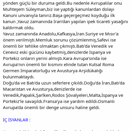
yönden güçlü bir duruma geldi.Bu nedenle Avrupalılar onu
Muhteşem Süleyman,biz ise yaptığı kanunlardan dolayı
Kanuni unvanıyla tanırız.Başa geçergeçmez koyduğu ilk
kanun ,Yavuz zamanında İran’dan yapılan ipek ticareti yasağını
kaldırmak oldu.
Yavuz zamanında Anadolu,Kafkasya,İran.Suriye ve Mısır’a
önem verilmişti.Memluk sorunu çözümlenmiş,Safevi ise
önemli bir tehlike olmaktan çıkmıştı.Batı’da Venedik ve
Ceneviz eski gücünü kaybetmiş,denizlerde İspanya ve
Portekiz onların yerini almıştı.Kara Avrupa’sında ise
Avrupa’nın önemli bir kısmını elinde tutan Kutsal Roma
Germen İmparatorluğu ve Avusturya Arşidükalığı
bulunmaktaydı.
Doğu’da ve Batı’da uzun seferlere çıkıldı.Doğu’da İran,Batı’da
Macaristan ve Avusturya,denizlerde ise
Venedik,Papalık,Şarlken,Rodos Şövalyeleri,Malta,İspanya ve
Portekiz’le savaşıldı.Fransa’ya ise yardım edildi.Osmanlı
Avrupa’da önemli bir denge unsuru haline geldi.
İÇ İSYANLAR :