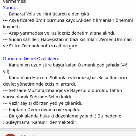
vermemesi.
Sonuç :
--- Baharat Yolu ve Hint ticareti elden çıktı.
--- Asya ticareti ümit burnuna kaydı.Akdeniz limanları önemini
kaybetti.
--- Arap yarımadası ve Kızıldeniz denetim altına alındı.
--- Sudan sahilleri,Habeşistan’ın bazı kısımları ,Yemen,Umman
ve Eritre Osmanlı nüfuzu altına girdi.
Dönemin Genel Özellikleri:
--- Kanuni en uzun süre başta kalan Osmanlı padişahıdır.(46
yıl).
--- Kanuni’nin Hürrem Sultanla evlenmesi,haseki sultanların
devlet yönetiminde etkisini arttırdı.
--- Şehzade Mustafa,Cihangir ve Bayezid öldürüldü.Tahtın
varisi olarak Şehzade Selim kaldı.
--- Vezir sayısı dörtten yediye çıkarıldı.
--- Kaptan-ı Derya divana üye yapıldı.
--- Bir çok alanda hukuki düzenleme yapıldı.( Bu nedenle
I.Süleyman’a “Kanuni” denmektedir.