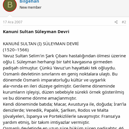
bilgehan
B
New member
17 Ara 2007
#2
Kanuni Sultan Süleyman Devri
KANUNİ SULTAN (I) SÜLEYMAN DEVRİ
(1520–1566)
Yavuz Sultan Selim'in Şark Çıbanı hastalığından ölmesi üzerine
oğlu I. Süleyman herhangi bir taht kavgasına girmeden
padişah olmuştur. Çünkü Yavuz'un hayattaki tek oğluydu.
Osmanlı devletinin sınırlarını en geniş noktalara ulaştı. Bu
dönemde Osmanlı imparatorluğu kültür ve uygarlık
ala¬nında en ileri düzeye gelmiştir. Gerileme döneminde
kurumların işleyişi, düzen sebebiyle sürekli örnek gösterilmiş
ve bu döneme dönme amaçlanmıştır.
Kendi döneminde batıda; Macar, Avusturya ile, doğuda; İran’la
denizlerde; Venedik, Papalık, Şarlken, Rodos ve Malta
şövalyeleri, İspanya ve Portekizlilerle savaşmıştır. Fransa’ya
yardım etmiş, bir takım imtiyazlar vermiştir.
Osmanlı devletinde en uzun süre hüküm süren padişahtır. 46