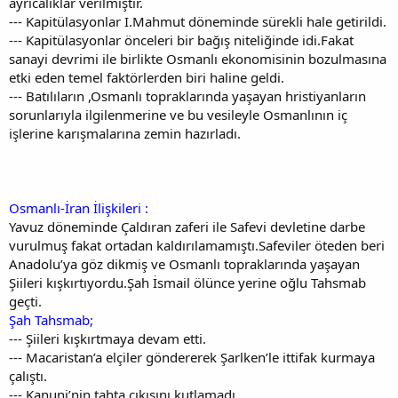
ayrıcalıklar verilmiştir.
--- Kapitülasyonlar I.Mahmut döneminde sürekli hale getirildi.
--- Kapitülasyonlar önceleri bir bağış niteliğinde idi.Fakat
sanayi devrimi ile birlikte Osmanlı ekonomisinin bozulmasına
etki eden temel faktörlerden biri haline geldi.
--- Batılıların ,Osmanlı topraklarında yaşayan hristiyanların
sorunlarıyla ilgilenmerine ve bu vesileyle Osmanlının iç
işlerine karışmalarına zemin hazırladı.
Osmanlı-İran İlişkileri :
Yavuz döneminde Çaldıran zaferi ile Safevi devletine darbe
vurulmuş fakat ortadan kaldırılamamıştı.Safeviler öteden beri
Anadolu’ya göz dikmiş ve Osmanlı topraklarında yaşayan
Şiileri kışkırtıyordu.Şah İsmail ölünce yerine oğlu Tahsmab
geçti.
Şah Tahsmab;
--- Şiileri kışkırtmaya devam etti.
--- Macaristan’a elçiler göndererek Şarlken’le ittifak kurmaya
çalıştı.
--- Kanuni’nin tahta çıkışını kutlamadı.