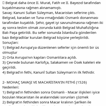
 Belgrat daha önce II. Murat, Fatih ve II. Bayezıd tarafından
kuşatılmasına rağmen alınamamıştı.
Savaş: Kanuni Sultan Süleyman, Macaristan seferine çıktı.
Belgrad, karadan ve Tuna ırmağındaki Osmanlı donanması
tarafından kuşatıldı. Şehir, gayet iyi savunulmasına rağmen iki
ay sonra teslim olmak zorunda kaldı Belgrad Muhafızlığına
Balı Paşa getirildi. Bu sefer sonunda İstanbul'a gönderilen
bazı Belgradlılar kurulan Belgrad köyüne yerleştirildi.
Sonuçları:
1) Belgrad Avrupa'ya düzenlenen seferler için önemli bir üs
olmuştur
2) Orta Avrupa'nın kapıları Osmanlılara açıldı.
3) Çevrede bulunan Karlofça, Salakamen ve Ösek kaleleri ele
geçirildi.
4) Belgrad'ın fethi, Kanunî Sultan Süleyman'ın ilk fethidir.
2- MOHAÇ SAVAŞI VE MACARİSTAN’IN FETHİ (1526)
Nedenleri:
1) Belgrad'ın fethinden sonra Osmanlı - Macar ilişkileri iyice
bozulan Macaristan ile aralarındaki sorunları çözmek
2) Belgrat'ın fethinden sonra Macar kralının Şarlken ile