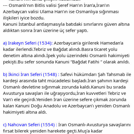
--- Osmanlı’nın Bitlis valisi Şeref Han’ın İran’a,İran’ın
Azerbaycan valisi Ulama Han’ın ise Osmanlıya sığınması
ilişkileri iyice bozdu.
Kanuni İstanbul antlaşmasıyla batıdaki sınırlarını güven altına
aldıktan sonra İran üzerine üç sefer yaptı.
a) Irakeyn Seferi (1534):
Azerbaycan’a girilerek Hamedan’a
kadar ilerlendi.Tebriz ve Bağdat alındı.Basra ticaret yolu
denetim altına alındı.İpek yolu üzerindeki Osmanlı hakimiyeti
pekişti.Bu sefer sonunda Kanuni “Bağdat Fatihi “ olarak anıldı.
b) İkinci İran Seferi (1548) :
Safevi hükümdarı Şah Tahsmab ile
kardeşi arasında taht mücadelesi başladı.İran şahının kardeşi
Osmanlı devletine sığınmak zorunda kaldı.Kanuni bu sırada
Avusturya savaşları ile uğraşıyordu,İran kuvvetleri Tebriz ve
Van’ı ele geçirdi.Yeniden İran üzerine sefere çıkmak zorunda
kalan Kanuni Doğu Anadolu ve Azerbaycan’ı yeniden Osmanlı
hakimiyeti altına aldı.
c) Nahcıvan Seferi (1554) :
İran Osmanlı-Avusturya savaşlarını
fırsat bilerek yeniden harekete geçti.Muş’a kadar