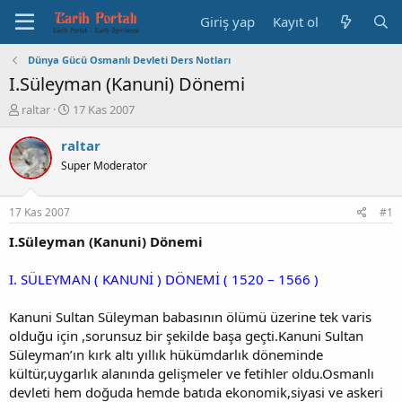
Giriş yap
Kayıt ol
Dünya Gücü Osmanlı Devleti Ders Notları
I.Süleyman (Kanuni) Dönemi
K
B
raltar
17 Kas 2007
o
a
n
ş
raltar
b
l
Super Moderator
u
a
y
n
u
g
17 Kas 2007
#1
b
ı
a
ç
I.Süleyman (Kanuni) Dönemi
ş
t
l
a
I. SÜLEYMAN ( KANUNİ ) DÖNEMİ ( 1520 – 1566 )
a
r
t
i
Kanuni Sultan Süleyman babasının ölümü üzerine tek varis
a
h
olduğu için ,sorunsuz bir şekilde başa geçti.Kanuni Sultan
n
i
Süleyman’ın kırk altı yıllık hükümdarlık döneminde
kültür,uygarlık alanında gelişmeler ve fetihler oldu.Osmanlı
devleti hem doğuda hemde batıda ekonomik,siyasi ve askeri