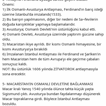
Önemi:
1) İlk Osmanlı-Avusturya Antlaşması, Ferdinand'ın barış isteği
üzerine İstanbul'da imzalandı(1533).
2) Bu barışın yapılmasının, diğer bir nedeni de Sa¬fevilerin
doğuda karışıklıklar yapmaya başlamalarıdır.
3) Avusturya; Osmanlı Devleti’nin üstünlüğünü kabul etti.
4) Osmanlı Devleti, Avusturya üzerinde yaptırım gücüne sahip
oldu.
5) Macaristan ikiye ayrıldı. Bir kısmı Osmanlı himayesine, bir
kısmı Avusturya’ya bırakıldı
6) İmzalanan İstanbul Antlaşması ile Ferdinand ve Şarlken'in
hem Macaristan hem de tüm Avrupa'yı ele geçirme çabaları
sonuçsuz kaldı.
NOT: Bu üstünlük 1606 yılında ZİTVATOROK antlaşmasıyla
sona erecektir.
5- MACARİSTAN’IN OSMANLI DEVLETİNE BAĞLANMASI
Macar kralı Yanoş 1540 yılında ölünce tahta küçük yaşta
Sigismund çıktı. Avusturya bundan faydalanmayı düşünerek
Macar topraklarına girdi. Böylece İstanbul Antlaşması
bozuldu.