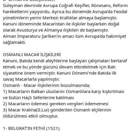
Süleyman devrinde Avrupa Coğrafi Keşifler, Rönesans, Reform
hareketlerini yaşıyordu. Ayrıca bu dönemde Avrupa’da Feodal
yönetimlerin yerini Merkezi Krallıklar almaya başlamıştır.
Kanuni döneminde Macaristan ile ilişkiler başlarken doğal
olarak Avusturya ve Almanya ilişkileri de başlamıştır.
Alman İmparatoru Şarlken'in amacı tüm Avrupa'da hakimiyet
sağlamaktı.
OSMANLI MACAR İLİŞKİLERİ
Kanuni, Batıda kendi aleyhlerine başlayan çalışmaları bertaraf
etmek ve bu yönde gücünü devam ettirebilmek için Batı
siyasetine önem vermiştir. Kanuni Dönemi'nde Batıda ilk
savaş Macarlarla yapılmıştır.
Osmanlı - Macar ilişkilerinin bozulmasında;
1) Macarların Balkan uluslarını Osmanlılara karşı kışkırtması
ve bütün Haçlı Seferlerine katılması
2) Macarların ödemesi gereken vergileri ödememesi
3) Macar Kralına(II.Lui) gönderilen Osmanlı elçilerinin
öldürülmesi etkili olmuştur.
1- BELGRAT’IN FETHİ (1521)