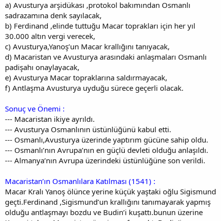
a) Avusturya arşidükası ,protokol bakımından Osmanlı
sadrazamına denk sayılacak,
b) Ferdinand ,elinde tuttuğu Macar toprakları için her yıl
30.000 altın vergi verecek,
c) Avusturya,Yanoş’un Macar krallığını tanıyacak,
d) Macaristan ve Avusturya arasındaki anlaşmaları Osmanlı
padişahı onaylayacak,
e) Avusturya Macar topraklarına saldırmayacak,
f) Antlaşma Avusturya uyduğu sürece geçerli olacak.
Sonuç ve Önemi :
--- Macaristan ikiye ayrıldı.
--- Avusturya Osmanlının üstünlüğünü kabul etti.
--- Osmanlı,Avusturya üzerinde yaptırım gücüne sahip oldu.
--- Osmanlı’nın Avrupa’nın en güçlü devleti olduğu anlaşıldı.
--- Almanya’nın Avrupa üzerindeki üstünlüğüne son verildi.
Macaristan’ın Osmanlılara Katılması (1541) :
Macar Kralı Yanoş ölünce yerine küçük yaştaki oğlu Sigismund
geçti.Ferdinand ,Sigismund’un krallığını tanımayarak yapmış
olduğu antlaşmayı bozdu ve Budin’i kuşattı.bunun üzerine