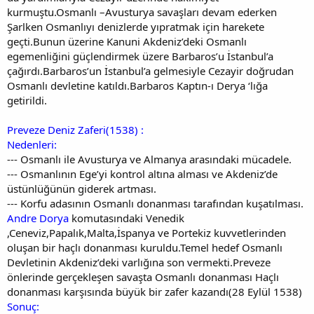
kurmuştu.Osmanlı –Avusturya savaşları devam ederken
Şarlken Osmanlıyı denizlerde yıpratmak için harekete
geçti.Bunun üzerine Kanuni Akdeniz’deki Osmanlı
egemenliğini güçlendirmek üzere Barbaros’u İstanbul’a
çağırdı.Barbaros’un İstanbul’a gelmesiyle Cezayir doğrudan
Osmanlı devletine katıldı.Barbaros Kaptın-ı Derya ‘lığa
getirildi.
Preveze Deniz Zaferi(1538) :
Nedenleri:
--- Osmanlı ile Avusturya ve Almanya arasındaki mücadele.
--- Osmanlının Ege’yi kontrol altına alması ve Akdeniz’de
üstünlüğünün giderek artması.
--- Korfu adasının Osmanlı donanması tarafından kuşatılması.
Andre Dorya
komutasındaki Venedik
,Ceneviz,Papalık,Malta,İspanya ve Portekiz kuvvetlerinden
oluşan bir haçlı donanması kuruldu.Temel hedef Osmanlı
Devletinin Akdeniz’deki varlığına son vermekti.Preveze
önlerinde gerçekleşen savaşta Osmanlı donanması Haçlı
donanması karşısında büyük bir zafer kazandı(28 Eylül 1538)
Sonuç: