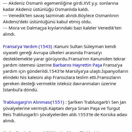
--- Akdeniz Osmanlı egemenliğine girdi.XVI y.y. sonlarına
kadar Akdeniz üstünlüğü Osmanlıda kaldı.
--- Venedik’ten savaş tazminatı alındı.Böylece Osmanlının
Akdeniz’deki üstünlüğünü kabul etmiş oldu.
--- Mora ve Dalmaçya kıyılarındaki bazı kaleler Venedik’ten
alındı.
Fransa’ya Yardım (1543) :
Kanuni Sultan Süleyman kendi
siyaseti gereği Avrupa ülkeleri arasında Fransa’yı
desteklemekte yarar görüyordu.Fransa’nın Kanuniden tekrar
yardım istemesi üzerine
Barbaros Hayrettin Paşa
Fransa’ya
yardım için gönderildi.1543’te Marsilya’ya ulaştı.İspanyolların
elindeki Nis kalesini alıp Fransızlara teslim etti.Fransızların
gereken desteği vermekte isteksiz davranmaları üzerine
İstanbul’a döndü.
Trablusgarp’ın Alınması(1551) :
Şarlken Trablusgarb’ı Sen Jan
şövalyelerine vermişti.Kaptanı derya Sinan Paşa ve Turgut
Reis Trablusgarb’ı şövalyelerden aldı.1553’te de Korsika adası
alındı.