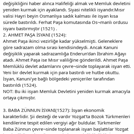
değişikliğini haber alınca Halifeliği almak ve Memluk devletini
yeniden kurmak için ayaklandı. Siyasi nitelikli isyandır.Mısır
valisi Hayri beyin Osmanlıya sadık kalması ile isyan kısa
sürede bastırıldı. Ferhat Paşa komutasında Os¬manlı ordusu
isyanı bastırmıştır (1521) .
2. AHMET PAŞA İSYANI (1524):
Ahmet Paşa ikinci vezirliğe kadar yükselmişti. Geleneklere
göre sadrazam olma sırası kendisindeydi. Ancak Kanuni
değişiklik yaparak sadrazamlığa Enderun’dan İbrahim Ağayı
atadı. Ahmet Paşa ise Mısır valiliğine gönderildi. Ahmet Paşa
Memlüklü devlet adamlarını çevre¬sinde toplayarak isyan etti.
Yeni bir devlet kurmak için para bastırdı ve hutbe okuttu.
İsyan, Kanuni'ye bağlı bölgedeki yeniçeriler tarafından
bastırıldı (1524).
NOT: Bu iki isyan Memluk Devletini yeniden kurmak amacıyla
ortaya çıkmıştır.
3. BABA ZÜNNUN İSYANI(1527): İsyan ekonomik
karakterlidir. Şii desteği de vardır Yozgat'ta Bozok Türkmenleri
kendilerine tespit edilen vergiyi ağır buldular. Türkmenler
Baba Zünnun çevre¬sinde toplanarak isyan başlattılar Yozgat