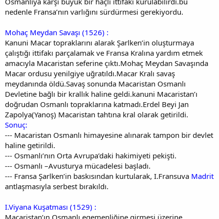
Osmanlıya karşı büyük bir haçlı ittifakı kurulabilirdi.bu
nedenle Fransa’nın varlığını sürdürmesi gerekiyordu.
Mohaç Meydan Savaşı (1526) :
Kanuni Macar topraklarını alarak Şarlken’in oluşturmaya
çalıştığı ittifakı parçalamak ve Fransa Kralına yardım etmek
amacıyla Macaristan seferine çıktı.Mohaç Meydan Savaşında
Macar ordusu yenilgiye uğratıldı.Macar Kralı savaş
meydanında öldü.Savaş sonunda Macaristan Osmanlı
Devletine bağlı bir krallık haline geldi.kanuni Macaristan’ı
doğrudan Osmanlı topraklarına katmadı.Erdel Beyi Jan
Zapolya(Yanoş) Macaristan tahtına kral olarak getirildi.
Sonuç:
--- Macaristan Osmanlı himayesine alınarak tampon bir devlet
haline getirildi.
--- Osmanlı’nın Orta Avrupa’daki hakimiyeti pekişti.
--- Osmanlı –Avusturya mücadelesi başladı.
--- Fransa Şarlken’in baskısından kurtularak, I.Fransuva
Madrit
antlaşmasıyla serbest bırakıldı.
I.Viyana Kuşatması (1529) :
Macaristan’ın Osmanlı egemenliğine girmesi üzerine