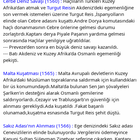
Cerbe Deniz Savaşı (1560) :
Haçlıların Türkleri Kuzey
Afrika’dan atmak ve
Turgut Reis
in Akdeniz’deki egemenliğine
son vermek istemeleri üzerine Turgut Reis ,İspanyolların
elinde olan Cebre adasını kuşattı.Andre Dorya komutasındaki
haçlı donanmasının Cebre önlerine gelmesi durumu
zorlaştırdı.Kaptanı derya Piyale Paşanın yardıma gelmesi
sonrasında Haçlılar yenilgiye uğratıldılar.
--- Preveze’den sonra en büyük deniz savaşı kazanıldı.
--- Batı Akdeniz ve Kuzey Afrika’da Osmanlı egemenliği
pekişti.
Malta Kuşatması (1565) :
Malta Avrupalı devletlerin Kuzey
Afrika’daki Müslüman topraklarına saldırmak için kullandıkları
bir üs konumundaydı.Malta’da bulunan Sen Jan şövalyeleri
Şarlken’in desteğini alarak Osmanlı gemilerine
saldırıyorlardı..Cezayir ve Trablusgarb’ın güvenliği için
alınması gerekliydi.Ada kuşatıldı .Fakat başarılı
olunamadı,kuşatma esnasında Turgut Reis şehit düştü.
Sakız Adası’nın Alınması (1566) :
Ege denizindeki Sakız adası
Cenevizlilerin elinde bulunuyordu .Vergilerini ödemeyince
Kanuni Sultan Süleyman Zigetvar seferine çıkarken ,Kaptanı