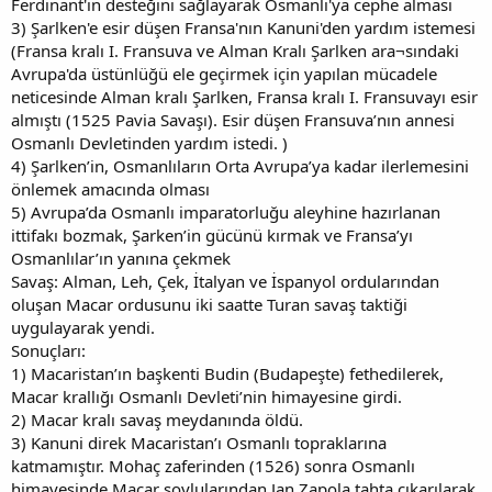
Ferdinant'ın desteğini sağlayarak Osmanlı'ya cephe alması
3) Şarlken'e esir düşen Fransa'nın Kanuni'den yardım istemesi
(Fransa kralı I. Fransuva ve Alman Kralı Şarlken ara¬sındaki
Avrupa'da üstünlüğü ele geçirmek için yapılan mücadele
neticesinde Alman kralı Şarlken, Fransa kralı I. Fransuvayı esir
almıştı (1525 Pavia Savaşı). Esir düşen Fransuva’nın annesi
Osmanlı Devletinden yardım istedi. )
4) Şarlken’in, Osmanlıların Orta Avrupa’ya kadar ilerlemesini
önlemek amacında olması
5) Avrupa’da Osmanlı imparatorluğu aleyhine hazırlanan
ittifakı bozmak, Şarken’in gücünü kırmak ve Fransa’yı
Osmanlılar’ın yanına çekmek
Savaş: Alman, Leh, Çek, İtalyan ve İspanyol ordularından
oluşan Macar ordusunu iki saatte Turan savaş taktiği
uygulayarak yendi.
Sonuçları:
1) Macaristan’ın başkenti Budin (Budapeşte) fethedilerek,
Macar krallığı Osmanlı Devleti’nin himayesine girdi.
2) Macar kralı savaş meydanında öldü.
3) Kanuni direk Macaristan’ı Osmanlı topraklarına
katmamıştır. Mohaç zaferinden (1526) sonra Osmanlı
himayesinde Macar soylularından Jan Zapola tahta çıkarılarak