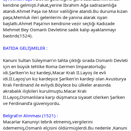
kendine gelmişti.Fakat,yerine İbrahim Ağa sadrazamlığa
atandı.Ahmet Paşa ise Mısır valiliğine atandı.Bu duruma kızan
paşa,Memluk ileri gelenlerini de yanına alarak isyan
başlattı.Ahmet Paşa’nın kendisine vezir seçtiği Kadızade
Mehmet Bey Osmanlı Devletine sadık kalıp ayaklanmayı
bastırdı(1524).
BATIDA GELİŞMELER :
Kanuni Sultan Süleyman’ın tahta çıktığı sırada Osmanlı Devleti
için en büyük tehlike Roma Germen İmparatorluğu
idi.Şarlken’in kız kardeşi,Macar Kralı II.Layoş ile evli
idi.II.Layoş’un kız kardeşice Şarlken’in kardeşi olan Avusturya
Kralı Ferdinand ile evliydi.Böylece bu ülkeler arasında
akrabalık ilişkileri kurulmuştu.Macar Kralı
II.Layoş,Osmanlılara karşı düşmanca siyaset izlerken Şarlken
ve Ferdinand’a güveniyordu.
Belgrat’ın Alınması (1521) :
Macarlar Kanuniyi tebrik etmemiş,vergilerini
ödememiş,Osmanlı elçisini öldürmüşlerdi.Bu nedenle ,Kanuni