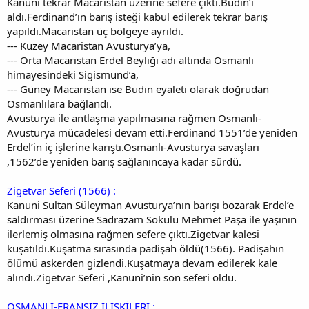
Kanuni tekrar Macaristan üzerine sefere çıktı.Budin’i
aldı.Ferdinand’ın barış isteği kabul edilerek tekrar barış
yapıldı.Macaristan üç bölgeye ayrıldı.
--- Kuzey Macaristan Avusturya’ya,
--- Orta Macaristan Erdel Beyliği adı altında Osmanlı
himayesindeki Sigismund’a,
--- Güney Macaristan ise Budin eyaleti olarak doğrudan
Osmanlılara bağlandı.
Avusturya ile antlaşma yapılmasına rağmen Osmanlı-
Avusturya mücadelesi devam etti.Ferdinand 1551’de yeniden
Erdel’in iç işlerine karıştı.Osmanlı-Avusturya savaşları
,1562’de yeniden barış sağlanıncaya kadar sürdü.
Zigetvar Seferi (1566) :
Kanuni Sultan Süleyman Avusturya’nın barışı bozarak Erdel’e
saldırması üzerine Sadrazam Sokulu Mehmet Paşa ile yaşının
ilerlemiş olmasına rağmen sefere çıktı.Zigetvar kalesi
kuşatıldı.Kuşatma sırasında padişah öldü(1566). Padişahın
ölümü askerden gizlendi.Kuşatmaya devam edilerek kale
alındı.Zigetvar Seferi ,Kanuni’nin son seferi oldu.
OSMANLI-FRANSIZ İLİŞKİLERİ :