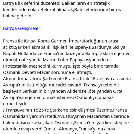
Batı’ya ilk seferini düzenledi.Balkan’ların en stratejik
kentlerinden olan Belgrat alınarak,Batı seferlerinde bir üs
haline getirildi.
Batı’da Gelişmeler :
Fransa ile Kutsal Roma Germen İmparatorluğunun arası
açıktı.Şarlken akrabalık ilişkileri ile İspanya,Sardunya,Sicilya
Napoli Hollanda ve Fransa’nın kuzeyindeki topraklara egemen
olmuştu.öte yanda Martin Luter Papaya isyan ederek
Protestanlık mezhebini kurmuştu.İşte böyle bir ortamda
Osmanlı Devleti Macar sorununa el atmıştı.
Alman İmparatoru Şarlken ile Fransa Kralı I.Fransuva arasında
Avrupa’nın üstünlüğü mücadelesivardı.Fransa’yı tehdide
başlayan Şarlken’in bir yandan Akdeniz’e ,öte yandan Orta
Avrupa’ya egemen olmak istemesi Osmanlıyı rahatsız
etmekteydi.
I.Fransuva’nın 1525’te Şarlken’e esir düşmesi üzerine,Fransa
Osmanlıdan yardım istedi.Avusturya’nın Macaristan üzerinde
hak iddiasına karşı çıkan Osmanlı ,Fransa’nın yardım isteğine
olumlu cevap verdi.Çünkü ,Almanya,Fransa’yı da alırsa