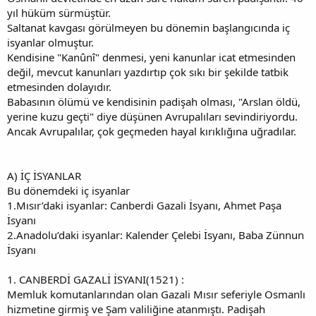
yıl hüküm sürmüştür.
Saltanat kavgası görülmeyen bu dönemin başlangıcında iç
isyanlar olmuştur.
Kendisine "Kanûnî" denmesi, yeni kanunlar icat etmesinden
değil, mevcut kanunları yazdırtıp çok sıkı bir şekilde tatbik
etmesinden dolayıdır.
Babasının ölümü ve kendisinin padişah olması, "Arslan öldü,
yerine kuzu geçti" diye düşünen Avrupalıları sevindiriyordu.
Ancak Avrupalılar, çok geçmeden hayal kırıklığına uğradılar.
A) İÇ İSYANLAR
Bu dönemdeki iç isyanlar
1.Mısır’daki isyanlar: Canberdi Gazali İsyanı, Ahmet Paşa
İsyanı
2.Anadolu’daki isyanlar: Kalender Çelebi İsyanı, Baba Zünnun
İsyanı
1. CANBERDİ GAZALİ İSYANI(1521) :
Memluk komutanlarından olan Gazali Mısır seferiyle Osmanlı
hizmetine girmiş ve Şam valiliğine atanmıştı. Padişah