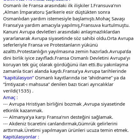
Osmanlı ile Fransa arasındaki ilk ilişkiler I.Fransuva’nın
,Alman İmparatoru Şarlken’e esir düştükten sonra
Osmanlıdan yardım istemesiyle başlamıştı.Mohaç Savaşı
Fransa’ya yardım amacıyla yapılmış,Fransuva kurtulmuştu.
Kanuni Avrupa devletleri arasındaki anlaşmazlıklardan
yararlanarak Avrupa siyasetinde söz sahibi oldu.Orta Avrupa
seferleriyle Fransa ve Protestanların yükünü
azalttı.Protestanlığın yayılmasına zemin hazırladı.Avrupa’da
dini birlik iyice zayıfladı.Fransa Osmanlı Devletini Avrupa’yı
koruyan tek güç olarak gördüğünü ilan etti.Bu yakınlaşma
zamanla ticari alanda kaydı.Fransa’ya Avrupa tarihlerinde
“kapitülasyon”
Osmanlı kayıtlarında ise “ahidname” ya da
“İmtiyazat-ı mahsusa” denilen bazı ticari ayrıcalıklar
verildi(1535) .
Amaç :
--- Avrupa Hristiyan birliğini bozmak ,Avrupa siyasetinde
etkinlik kazanmak.
--- Almanya’ya karşı Fransa’nın desteğini sağlamak.
--- Akdeniz ticaretini canlandırmak,Gümrük gelirlerini
arttırmak.Üretimi yapılmayan ürünleri ucuza temin etmek.
Kapitülasyonlar :