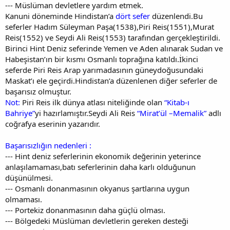
--- Müslüman devletlere yardım etmek.
Kanuni döneminde Hindistan’a
dört sefer
düzenlendi.Bu
seferler Hadım Süleyman Paşa(1538),Piri Reis(1551),Murat
Reis(1552) ve Seydi Ali Reis(1553) tarafından gerçekleştirildi.
Birinci Hint Deniz seferinde Yemen ve Aden alınarak Sudan ve
Habeşistan’ın bir kısmı Osmanlı toprağına katıldı.İkinci
seferde Piri Reis Arap yarımadasının güneydoğusundaki
Maskat’ı ele geçirdi.Hindistan’a düzenlenen diğer seferler de
başarısız olmuştur.
Not:
Piri Reis ilk dünya atlası niteliğinde olan
“Kitab-ı
Bahriye”
yi hazırlamıştır.Seydi Ali Reis
“Mirat’ül –Memalik”
adlı
coğrafya eserinin yazarıdır.
Başarısızlığın nedenleri :
--- Hint deniz seferlerinin ekonomik değerinin yeterince
anlaşılamaması,batı seferlerinin daha karlı olduğunun
düşünülmesi.
--- Osmanlı donanmasının okyanus şartlarına uygun
olmaması.
--- Portekiz donanmasının daha güçlü olması.
--- Bölgedeki Müslüman devletlerin gereken desteği