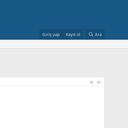
Giriş yap
Kayıt ol
Ara
#1