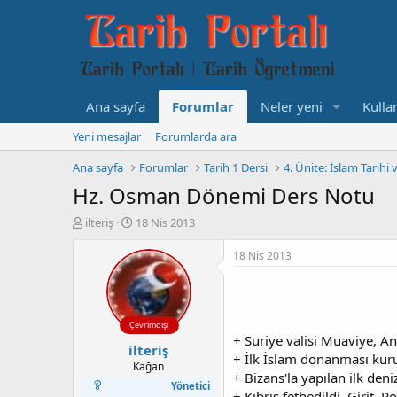
Ana sayfa
Forumlar
Neler yeni
Kullan
Yeni mesajlar
Forumlarda ara
Ana sayfa
Forumlar
Tarih 1 Dersi
4. Ünite: İslam Tarihi 
Hz. Osman Dönemi Ders Notu
K
B
ilteriş
18 Nis 2013
o
a
n
ş
18 Nis 2013
b
l
u
a
y
n
u
g
Çevrimdışı
b
ı
+ Suriye valisi Muaviye, An
ilteriş
a
ç
+ İlk İslam donanması kur
ş
t
Kağan
+ Bizans'la yapılan ilk deni
l
a
Yönetici
+ Kıbrıs fethedildi. Girit, 