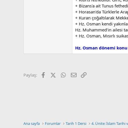
a
r
t
i
+ Bizans'a ait Tunus fethedi
a
h
+ Horasan'da Türklerle Arap
n
i
+ Kuran çoğaltılarak Mekke
+ Hz. Osman kendi yakınlar
Hz. Muhammed'in ailesi tar
+ Hz. Osman, Mısırlı suikast
Hz. Osman dönemi konu 
Facebook
X (Twitter)
WhatsApp
E-posta
Link
Paylaş:
Ana sayfa
Forumlar
Tarih 1 Dersi
4. Ünite: İslam Tarihi 