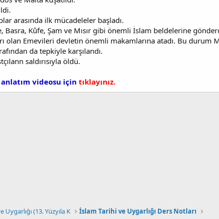
ldi.
lar arasında ilk mücadeleler başladı.
, Basra, Kûfe, Şam ve Mısır gibi önemli İslam beldelerine gönderd
ı olan Emevileri devletin önemli makamlarına atadı. Bu durum Mı
afından da tepkiyle karşılandı.
çılann saldırısıyla öldü.
anlatım videosu için
tıklayınız.
ve Uygarlığı (13. Yüzyıla K
İslam Tarihi ve Uygarlığı Ders Notları