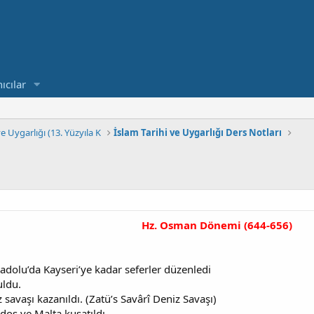
ıcılar
ve Uygarlığı (13. Yüzyıla K
İslam Tarihi ve Uygarlığı Ders Notları
Hz. Osman Dönemi
(644-656)
adolu’da Kayseri’ye kadar seferler düzenledi
uldu.
z savaşı kazanıldı. (Zatü’s Savârî Deniz Savaşı)
Rodos ve Malta kuşatıldı.