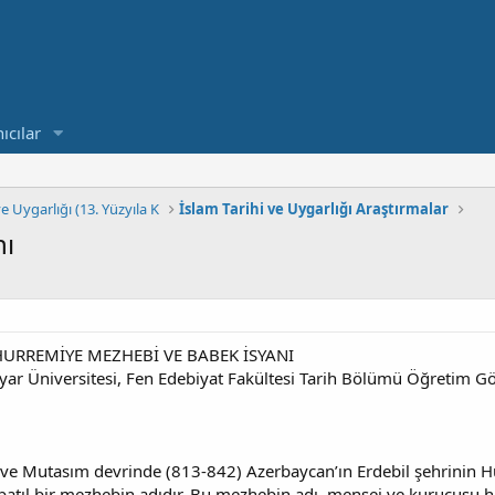
ıcılar
ve Uygarlığı (13. Yüzyıla K
İslam Tarihi ve Uygarlığı Araştırmalar
nı
URREMİYE MEZHEBİ VE BABEK İSYANI
ayar Üniversitesi, Fen Edebiyat Fakültesi Tarih Bölümü Öğretim Gör
ve Mutasım devrinde (813-842) Azerbaycan’ın Erdebil şehrinin H
atıl bir mezhebin adıdır. Bu mezhebin adı, menşei ve kurucusu hak