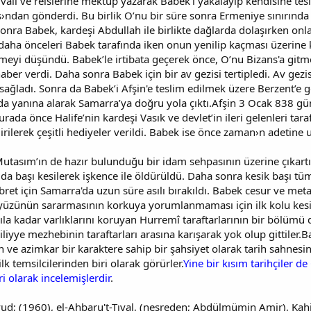
li ve reislerine mektup yazarak Babek'i yakalayıp kendisine tesli
kas›ndan gönderdi. Bu birlik O’nu bir süre sonra Ermeniye sınırınd
nra Babek, kardeşi Abdullah ile birlikte dağlarda dolaşırken onla
 daha önceleri Babek tarafında iken onun yenilip kaçması üzerin
meyi düşündü. Babek’le irtibata geçerek önce, O’nu Bizans'a gitme
ber verdi. Daha sonra Babek için bir av gezisi tertipledi. Av gezis
sağladı. Sonra da Babek’i Afşin'e teslim edilmek üzere Berzent’e g
da yanına alarak Samarra’ya doğru yola çıktı.Afşin 3 Ocak 838 gün
Burada önce Halife’nin kardeşi Vasık ve devlet’in ileri gelenleri t
ydirilerek çeşitli hediyeler verildi. Babek ise önce zaman›n adetin
tasım’ın de hazır bulunduğu bir idam sehpasının üzerine çıkartıld
n da başı kesilerek işkence ile öldürüldü. Daha sonra kesik başı t
 ibret için Samarra'da uzun süre asılı bırakıldı. Babek cesur ve met
 yüzünün sararmasının korkuya yorumlanmaması için ilk kolu kesi
la kadar varlıklarını koruyan Hurremî taraftarlarının bir bölüm
liyye mezhebinin taraftarları arasına karışarak yok olup gittile
in ve azimkar bir karaktere sahip bir şahsiyet olarak tarih sahnesi
lk temsilcilerinden biri olarak görürler.
Yine bir kısım tarihçiler d
ri olarak incelemişlerdir
.
d; (1960), el-Ahbaru't-Tıval, (neşreden; Abdülmümin Amir), Kahi