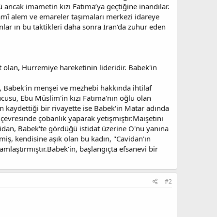
 ancak imametin kızı Fatıma’ya geçtiğine inandılar.
slamî alem ve emareler taşımaları merkezi idareye
nlar ın bu taktikleri daha sonra İran’da zuhur eden
 olan, Hurremiye hareketinin lideridir. Babek'in
, Babek'in menşei ve mezhebi hakkında ihtilaf
cusu, Ebu Müslim'in kızı Fatıma'nın oğlu olan
 kaydettiği bir rivayette ise Babek'in Matar adında
çevresinde çobanlık yaparak yetişmiştir.Maişetini
avidan, Babek'te gördüğü istidat üzerine O'nu yanına
miş, kendisine aşık olan bu kadın, "Cavidan'ın
mlaştırmıştır.Babek'in, başlangıçta efsanevi bir
#2