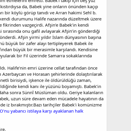
m etmelerini emretti. Babek’i takip için beş yüz
a kıstırdıysa da, Babek yine onların önünden kaçıp
rı bir köylü görüp tanıdı ve Arran hakimi Sehl b.
e kendi durumunu Halife nazarında düzeltmek üzere
 fikrinden vazgeçirdi. Afşin’e Babek’in kendi
i sırasında onu gafil avlayarak Afşin’in gönderdiği
önderdi. Afşin yirmi yıldır İslam dünyasının başına
ü büyük bir zafer alayı tertipleyerek Babek ile
arafından büyük bir merasimle karşılandı. Kendisine
e uyularak bir Fil üzerinde Samarra sokaklarında
ı. Halife’nin emri üzerine cellat tarafından önce
üm Azerbaycan ve Horasan şehirlerinde dolaştırılarak
anetli birisiydi, işkence ile öldürüldüğü zaman,
ldiğinde kendi kanı ile yüzünü boyamıştı. Babek’in
ü daha sonra Sünnî Müslüman oldu. Geriye kalanların
r.Babek, uzun süre devam eden mücadele hayatının da
nde iz bırakmıştır.Bazı tarihçiler Babek'i komünizme
e O’nu yabancı istilaya karşı ayaklanan halk
re.