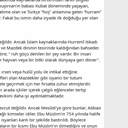
nuşirvan’ın babası Kubat döneminde yaşayan,
elime olan ve Türkçe “hoş” anlamına gelen “hurram”
. Fakat bu ismin daha ziyade ilk doğduğu yer olan
değildir. Ancak İslam kaynaklarında Hurremî itikadı
izm ve Mazdek dininin tesirinde kaldığından bahseder.
e; “ ruh göçü denilen bir şey vardır. Bir insan
ir hayvan veya bir bitki olarak dünyaya geri döner”.
en veya hulûl yolu ile intikal ettiğine
efleri olan Mazdekler gibi isyancı bir tutum
ele geçirmek için her fırsatta zuhur etmişlerdir.
arada içkiler içerek çalgılı eğlenceler tertip
evkiini daha iyi aydınlatmaktadır.
vcut değildir. Ancak Mesûdi’ye göre bunlar; Abbasi
lı kimseler idiler. Ebu Müslim’in 754 yılında halife
syanları kanlı bir şekilde bastırıldı. Böylece
kaların bir kısmı Ebu Müslim’in ölmediğini ve onun