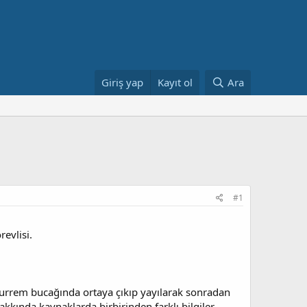
Giriş yap
Kayıt ol
Ara
#1
evlisi.
urrem bucağında ortaya çıkıp yayılarak sonradan
kında kaynaklarda birbirinden farklı bilgiler