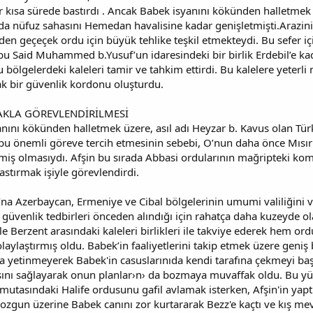
r kısa sürede bastırdı . Ancak Babek isyanını kökünden halletme
a nüfuz sahasını Hemedan havalisine kadar genişletmişti.Arazinin
den geçeçek ordu için büyük tehlike teşkil etmekteydi. Bu sefer iç
u Said Muhammed b.Yusuf’un idaresindeki bir birlik Erdebil’e kada
 bölgelerdeki kaleleri tamir ve tahkim ettirdi. Bu kalelere yeterli 
k bir güvenlik kordonu oluşturdu.
MAKLA GÖREVLENDİRİLMESİ
nını kökünden halletmek üzere, asıl adı Heyzar b. Kavus olan Tür
in’i bu önemli göreve tercih etmesinin sebebi, O’nun daha önce Mı
miş olmasıydı. Afşin bu sırada Abbasi ordularının mağripteki kom
astırmak işiyle görevlendirdi.
O’na Azerbaycan, Ermeniye ve Cibal bölgelerinin umumi valiliğini v
li güvenlik tedbirleri önceden alındığı için rahatça daha kuzeyde ol
le Berzent arasındaki kaleleri birlikleri ile takviye ederek hem 
kolaylaştırmış oldu. Babek’in faaliyetlerini takip etmek üzere geni
a yetinmeyerek Babek'in casuslarınıda kendi tarafına çekmeyi başa
asını sağlayarak onun planlar›n› da bozmaya muvaffak oldu. Bu yü
tasındaki Halife ordusunu gafil avlamak isterken, Afşin'in yaptı
bozgun üzerine Babek canını zor kurtararak Bezz'e kaçtı ve kış m