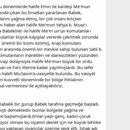
Bu dönemlerde halife Emin ile kardeşi Me’mun
ında çıkan bu fırsattan yararlanan Babek,
rını yağma etmiş, bir çok insanı kılıçtan
nı haber alan halife Me’mun Yahya b. Muaz’ı
a Babekliler ile halife Me’m un’un komutanlar›
utanlar büyük kayıplar vererek çekilmek zorunda
n önemli bir kısmı ezilmiş, Arap komutanı
n arasında önemli bir mevkie sahip bulunan Sahl b.
mutanların ihanetleri ve idaresizlikleri yüzünden
vaşı dolayısıyla Halife Me'mun büyük bir ordu
 ve Fars illerine kadar yayılmışlardı. Bu sefer
halefi Mu'tasım'a vasiyette bulundu. Bu vasiyet
n kuvvetli döneminde bir bölge ihtilalinin
l vermemesi ile açıklayabiliriz.
labalık bir gurup Babek tarafına geçmeğe başladı.
ılmıştı demektedir. bunlar bölgede yağma ve
e başlamışlardı.Onlar yaşlı-genç, kadın-çocuk
şıyor olması bu isyanın devlet için ne büyük tehlike
yu yaklaşan isyancılar üzerine sevk etti. İshak adı