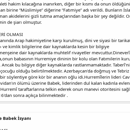
leti hakim kılacağına inanırken, diğer bir kısmı da onun öldüğünü
an birine “Müslimiye” diğerine “Fatımiye” adı verildi. Bunların İ
man akidelerini gizli tutma amaçlarından başka bir şey değildir. O
nin de şiarı olmuştur.
ERİ OLMASI
ında Arap hakimiyetine karşı kurulmuş, dini ve siyasi bir tarikat
 ve kimlik bilgilerine dair kaynaklarda kesin bir bilgiye
nşeine dair kaynaklarda muhtelif rivayetler mevcuttur.Dineverî
a,onun babasının Hurremiye dininin bir kolu olan Fatımilerin kuru
Ancak bu bilgiye diğer kaynaklarda rastlanmamaktadır. Taberî'nin
u çocuğu olduğu belirtilmektedir. Azerbaycan'da doğmuş ve Tebriz 
, bir söylentiye göre kör bir ananın oğlu idi.Hurremîlerin lideri C
avidan'ın ölümü üzerine Babek, liderinden dul kalan kadınla evlen
urremî taraftarlarına telkin ederek onun manevi otoritesini sağla
6'dan sonra açıkça bilinmektedir .
e Babek İsyanı