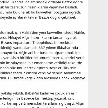
önderdi. Kendisi de emrindeki orduyla Bezz’e doğru
k bir taarruzun hazırlıklarını yapmaya başladı.
 hücumda bulunarak bu kuvvetleri bozguna uğrattı.
ubiyetle ayrılarak tekrar Bezz'e doğru çekilmek
ırmak için Halife'den yeni kuvvetler istedi. Halife,
erdi. Nihayet Afşin hazırlıklarını tamamlayarak
k, Bizans imparatoru Theophilos’a bir mektup
klediği yanıtı alamadı. 837 yılının ilkbaharında
bulunuyordu. Afşin ani bir baskına uğramamak için
mlayan Afşin birliklerine umumi taarruz emrini verdi.
nin imzalayacağı bir emanname verildiği takdirde
fından hücumu gerçekleştiren Beşir et-Türki’nin
irliklere taarruz emrini verdi ve şehrin savunması
rildi. Bu sırada karışıkların arasında Babek kaçmaya
akılıp yıkıldı, Babek'in kadın ve çocukları esir
lerlediğini ve Babek'e bir mektup yazarak onu
 kurtarmış ve Ermenistan taraflarına gitmişti. Afşin