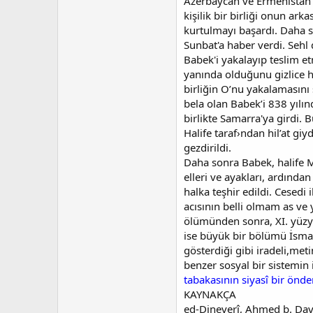
Azerbaycan ve Ermenistan va
kişilik bir birliği onun ar
kurtulmayı başardı. Daha so
Sunbat'a haber verdi. Sehl
Babek'i yakalayıp teslim et
yanında olduğunu gizlice ha
birliğin O’nu yakalamasını 
bela olan Babek’i 838 yılın
birlikte Samarra'ya girdi. 
Halife taraf›ndan hil’at gi
gezdirildi.
Daha sonra Babek, halife Mu
elleri ve ayakları, ardında
halka teşhir edildi. Cesedi
acısının belli olmam as ve
ölümünden sonra, XI. yüzyı
ise büyük bir bölümü İsmai
gösterdiği gibi iradeli,met
benzer sosyal bir sistemin i
tabakasının siyasî bir önde
KAYNAKÇA
ed-Dineverî, Ahmed b. Davu