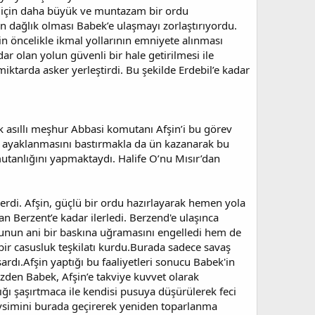
k için daha büyük ve muntazam bir ordu
 dağlık olması Babek’e ulaşmayı zorlaştırıyordu.
in öncelikle ikmal yollarının emniyete alınması
r olan yolun güvenli bir hale getirilmesi ile
miktarda asker yerleştirdi. Bu şekilde Erdebil’e kadar
k asıllı meşhur Abbasi komutanı Afşin’i bu görev
sır ayaklanmasını bastırmakla da ün kazanarak bu
utanlığını yapmaktaydı. Halife O’nu Mısır’dan
erdi. Afşin, güçlü bir ordu hazırlayarak hemen yola
an Berzent’e kadar ilerledi. Berzend'e ulaşınca
ordunun ani bir baskına uğramasını engelledi hem de
ş bir casusluk teşkilatı kurdu.Burada sadece savaş
rdı.Afşin yaptığı bu faaliyetleri sonucu Babek'in
zden Babek, Afşin’e takviye kuvvet olarak
ğı şaşırtmaca ile kendisi pusuya düşürülerek feci
evsimini burada geçirerek yeniden toparlanma