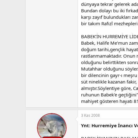
dünyaya tekrar gelerek ada
Bundan dolayı bu iki fırkad
karşı zayıf bulundukları za
bir takım Rafızî mezhepleri
BABEK’İN HURREMİYE LİD
Babek, Halife Me’mun zaman
doğum tarihi,gençlik hayat›
rastlanmamaktadır. Onun me
olduğunu belirttikten sonr
Mutahhar olduğunu söyler. 
bir dilencinin gayr-ı meşr
süt ninelikle kazanan fakir
almıştır.Söylentiye göre, C
ruhunun Babek'e geçtiğini"H
mahiyet gösteren hayatı 81
3 Kas 2008
Ynt: Hurremiye İnancı V