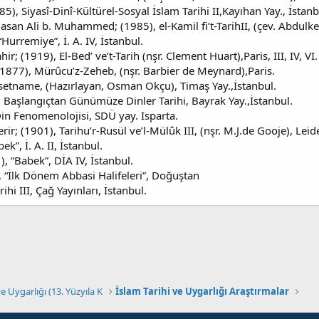
), Siyasî-Dinî-Kültürel-Sosyal İslam Tarihi II,Kayıhan Yay., İstanb
-Hasan Ali b. Muhammed; (1985), el-Kamil fi’t-TarihII, (çev. Abdulk
Hurremiye”, İ. A. IV, İstanbul.
r; (1919), El-Bed’ ve’t-Tarih (nşr. Clement Huart),Paris, III, IV, VI.
 (1877), Mürûcu’z-Zeheb, (nşr. Barbier de Meynard),Paris.
setname, (Hazırlayan, Osman Okçu), Timaş Yay.,İstanbul.
, Başlangıçtan Günümüze Dinler Tarihi, Bayrak Yay.,İstanbul.
2), Din Fenomenolojisi, SDÜ yay. Isparta.
r; (1901), Tarihu’r-Rusül ve’l-Mülûk III, (nşr. M.J.de Gooje), Leid
”, İ. A. II, İstanbul.
), “Babek”, DİA IV, İstanbul.
1992), “İlk Dönem Abbasi Halifeleri”, Doğuştan
i III, Çağ Yayınları, İstanbul.
ve Uygarlığı (13. Yüzyıla K
İslam Tarihi ve Uygarlığı Araştırmalar