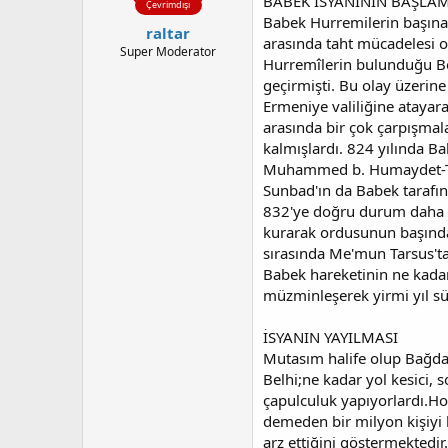
BABEK İSYANININ BAŞLA
Çevrimdışı
Babek Hurremilerin başına
raltar
arasında taht mücadelesi o
Super Moderator
Hurremîlerin bulunduğu Bez
geçirmişti. Bu olay üzerin
Ermeniye valiliğine atayar
arasında bir çok çarpışma
kalmışlardı. 824 yılında B
Muhammed b. Humaydet-Tusî
Sunbad'ın da Babek tarafın
832'ye doğru durum daha d
kurarak ordusunun başında 
sırasında Me'mun Tarsus'ta
Babek hareketinin ne kadar 
müzminleşerek yirmi yıl sür
İSYANIN YAYILMASI
Mutasım halife olup Bağdat
Belhi;ne kadar yol kesici, 
çapulculuk yapıyorlardı.Ho
demeden bir milyon kişiyi k
arz ettiğini göstermektedir