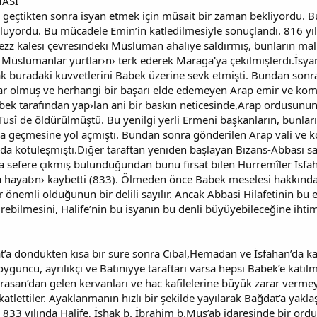
MASI
 geçtikten sonra isyan etmek için müsait bir zaman bekliyordu. 
luyordu. Bu mücadele Emin’in katledilmesiyle sonuçlandı. 816 yıl
z kalesi çevresindeki Müslüman ahaliye saldırmış, bunların malla
e Müslümanlar yurtlar›n› terk ederek Maraga'ya çekilmişlerdi.İsya
ak buradaki kuvvetlerini Babek üzerine sevk etmişti. Bundan sonr
lar olmuş ve herhangi bir başarı elde edemeyen Arap emir ve kom
abek tarafından yap›lan ani bir baskın neticesinde,Arap ordusunu
 de öldürülmüştü. Bu yenilgi yerli Ermeni başkanların, bunları
a geçmesine yol açmıştı. Bundan sonra gönderilen Arap vali ve ko
a kötüleşmişti.Diğer taraftan yeniden başlayan Bizans-Abbasi sa
sefere çıkmış bulunduğundan bunu fırsat bilen Hurremîler İsfahan
 hayat›n› kaybetti (833). Ölmeden önce Babek meselesi hakkında 
önemli olduğunun bir delili sayılır. Ancak Abbasi Hilafetinin bu e
ebilmesini, Halife’nin bu isyanın bu denli büyüyebileceğine ihtima
’a döndükten kısa bir süre sonra Cibal,Hemadan ve İsfahan’da ka
soyguncu, ayrılıkçı ve Batıniyye taraftarı varsa hepsi Babek’e kat
rasan’dan gelen kervanları ve hac kafilelerine büyük zarar vermey
atlettiler. Ayaklanmanın hızlı bir şekilde yayılarak Bağdat’a yakla
. 833 yılında Halife, İshak b. İbrahim b.Mus’ab idaresinde bir ordu