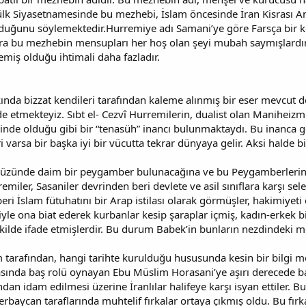
k Siyasetnamesinde bu mezhebi, İslam öncesinde İran Kisrası A
rduğunu söylemektedir.Hurremiye adı Samani’ye göre Farsça bir k
ira bu mezhebin mensupları her hoş olan şeyi mubah saymışlardır
miş olduğu ihtimali daha fazladır.
kında bizzat kendileri tarafından kaleme alınmış bir eser mevcut 
r elde etmekteyiz. Sıbt el- Cezvî Hurremilerin, dualist olan Manihe
nde olduğu gibi bir “tenasüh” inancı bulunmaktaydı. Bu inanca gör
 varsa bir başka iyi bir vücutta tekrar dünyaya gelir. Aksi halde b
üzünde daim bir peygamber bulunacağına ve bu Peygamberlerin ırs
emiler, Sasaniler devrinden beri devlete ve asil sınıflara karşı sel
ri İslam fütuhatını bir Arap istilası olarak görmüşler, hakimiyeti 
yle ona biat ederek kurbanlar kesip şaraplar içmiş, kadın-erkek bir 
şekilde ifade etmişlerdir. Bu durum Babek’in bunların nezdindeki m
arafından, hangi tarihte kurulduğu hususunda kesin bir bilgi me
asında baş rolü oynayan Ebu Müslim Horasani’ye aşırı derecede bağ
an idam edilmesi üzerine İranlılar halifeye karşı isyan ettiler. Bu i
erbaycan taraflarında muhtelif fırkalar ortaya çıkmış oldu. Bu fır