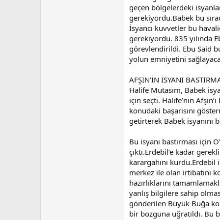
geçen bölgelerdeki isyanla
gerekiyordu.Babek bu sırad
İsyancı kuvvetler bu havali
gerekiyordu. 835 yılında Eb
görevlendirildi. Ebu Said bu
yolun emniyetini sağlayaca
AFŞİN’İN İSYANI BASTIR
Halife Mutasım, Babek isya
için seçti. Halife’nin Afş
konudaki başarısını göster
getirterek Babek isyanını b
Bu isyanı bastırması için 
çıktı.Erdebil’e kadar gerek
karargahını kurdu.Erdebil i
merkez ile olan irtibatını 
hazırlıklarını tamamlamakl
yanlış bilgilere sahip olm
gönderilen Büyük Buğa komu
bir bozguna uğratıldı. Bu 