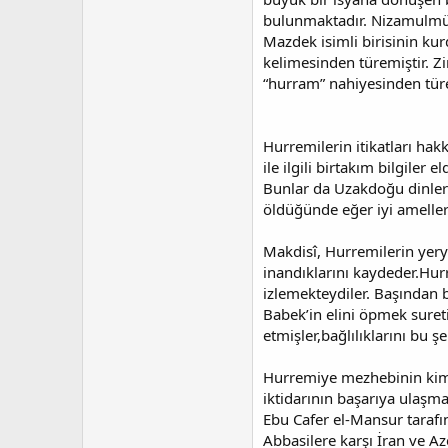
a
r
t
i
bulunmaktadır. Nizamulmül
a
h
Mazdek isimli birisinin ku
n
i
kelimesinden türemiştir. Z
“hurram” nahiyesinden türe
Hurremilerin itikatları hak
ile ilgili birtakım bilgile
Bunlar da Uzakdoğu dinleri
öldüğünde eğer iyi amelleri
Makdisî, Hurremilerin yery
inandıklarını kaydeder.Hurr
izlemekteydiler. Başından be
Babek’in elini öpmek sureti
etmişler,bağlılıklarını bu 
Hurremiye mezhebinin kim t
iktidarının başarıya ulaşm
Ebu Cafer el-Mansur tarafınd
Abbasilere karşı İran ve Az