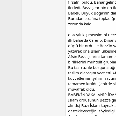
fırsatnı buldu. Bahar geli
ilerledi. Bezz şehrinin on
Babek, Büyük Boğa’nın daha
Buradan etrafına topladığı 
zorunda kaldı.
836 yılı kış mevsimini Berz
ilk baharda Cafer b. Dinar 
güçlü bir ordu ile Bezz'in
yazarak ona İslam ülkesine 
Afşin Bezz şehrini tamamen
birliklerini muhtelif grupl
Bu taarruz ile bozguna uğ
teslim olacağını vaat etti.
kuvvetlerinin şehrin savunm
tamamen kırıldı. Şehirde şi
muvaffak oldu.
BABEK’İN YAKALANIP İDA
İslam ordusunun Bezz’e girm
alındı.( Bazı İslam kaynak
destekleyeceğini söylediği 