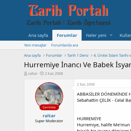
Ana sayfa
Forumlar
Neler yeni
Kullan
Yeni mesajlar
Forumlarda ara
Ana sayfa
Forumlar
Tarih 1 Dersi
4. Ünite: İslam Tarihi 
Hurremiye İnancı Ve Babek İsya
K
B
raltar
2 Kas 2008
o
a
n
ş
2 Kas 2008
b
l
ABBASİLER DÖNEMİNDE H
u
a
y
n
Sebahattin ÇELİK - Celal B
u
g
Çevrimdışı
b
ı
raltar
a
ç
HURREMİYE
ş
t
Super Moderator
Hurremiye, halife Me’mun 
l
a
büyük bir isyana dönüşen b