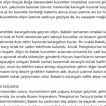
nce Afşin Büyük Boğa idaresindeki kuvvetleri Heştedsar üzerine g
 iki km. yakınında bulunan Dervez mevkiinde karargah kurarak büyü
 az bir kuvvetle ilerlediği haberini alınca onun üzerine ani bir
kuvvetlerle Afşin üzerine saldırıya geçtiyse de, bu savaştan mağl
end’deki karargahında geçiren Afşin, Babek'i tamamen ortadan kald
ve İnak et-Türkî idaresinde yeni takviye kuvvetler ve levazım gönd
 yakınında Aras nehri kıyısında karargahını kurdu. Bu sırada Babe
karşı ortak bir saldırı teklifinde bulundu. Ancak Theophilos’tan be
 kuşattı. Afşin ile Babek kuvvetleri arasında ormanlık bir vadi 
ara ayırarak etrafa nöbetçiler gönderdi.Hücum hazırlıklarını tama
rayacağını anlayan Babek zaman kazanmak amacıyla bizzat halife’
Afşin, onun bu teklifini kabul etmeyi düşünürken şehrin diğer tara
asını kırıp Bezz’e girdikleri haberini aldı. Bunun üzerine bütün b
ddetli sokak çarpışmaları oldu. Babek’in karargahı neftle ateşe ve
M EDİLMESİ
esinden sonra, Hurremilerin pek çoğunu kılıçtan geçirildi, şehir y
larında, bu sırada Bizans İmparatoru Theoplius'un Tarsus'a kadar i
belirtilmektedir.) Babek bu saldırıdan beş adamı ile kaçarak canını