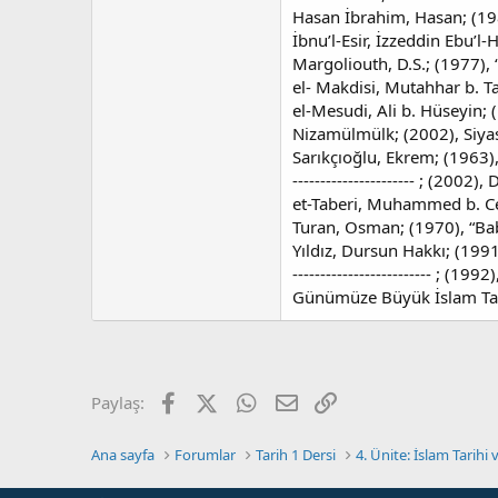
Hasan İbrahim, Hasan; (1985
İbnu’l-Esir, İzzeddin Ebu’l
Margoliouth, D.S.; (1977), “
el- Makdisi, Mutahhar b. Tahi
el-Mesudi, Ali b. Hüseyin;
Nizamülmülk; (2002), Siya
Sarıkçıoğlu, Ekrem; (1963)
---------------------- ; (200
et-Taberi, Muhammed b. Ceri
Turan, Osman; (1970), “Babek
Yıldız, Dursun Hakkı; (1991
------------------------- ; (
Günümüze Büyük İslam Tarih
Facebook
X (Twitter)
WhatsApp
E-posta
Link
Paylaş:
Ana sayfa
Forumlar
Tarih 1 Dersi
4. Ünite: İslam Tarihi 