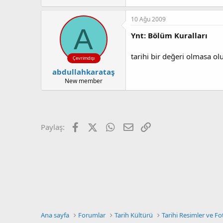
a
r
t
i
a
h
10 Ağu 2009
n
i
A
Ynt: Bölüm Kuralları
tarihi bir değeri olmasa o
Çevrimdışı
abdullahkarataş
New member
Facebook
X (Twitter)
WhatsApp
E-posta
Link
Paylaş:
Ana sayfa
Forumlar
Tarih Kültürü
Tarihi Resimler ve Fo