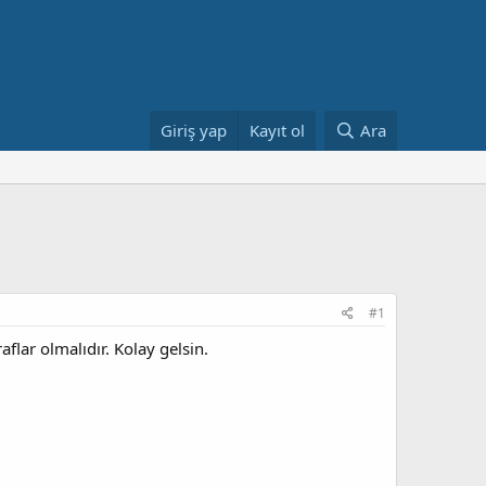
Giriş yap
Kayıt ol
Ara
#1
flar olmalıdır. Kolay gelsin.