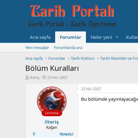
Ana sayfa
Forumlar
Neler yeni
Kullan
Yeni mesajlar
Forumlarda ara
Ana sayfa
Forumlar
Tarih Kültürü
Tarihi Resimler ve Fo
Bölüm Kuralları
K
B
ilteriş
23 Nis 2007
o
a
n
ş
23 Nis 2007
b
l
Bu bölümde yayınlayacağımız
u
a
y
n
u
g
Çevrimdışı
b
ı
ilteriş
a
ç
ş
t
Kağan
l
a
Yönetici