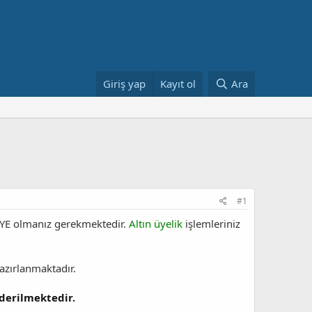
Giriş yap
Kayıt ol
Ara
#1
E olmanız gerekmektedir.
Altın üyelik
işlemleriniz
azırlanmaktadır.
derilmektedir.