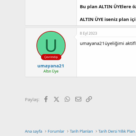
a
r
t
i
Bu plan ALTIN ÜYElere öz
a
h
n
i
ALTIN ÜYE iseniz plan iç
8 Eyl 2023
U
umayana21üyeliğimi aktifle
Çevrimdışı
umayana21
Altın Üye
Facebook
X (Twitter)
WhatsApp
E-posta
Link
Paylaş:
Ana sayfa
Forumlar
Tarih Planları
Tarih Dersi Yıllık Plan