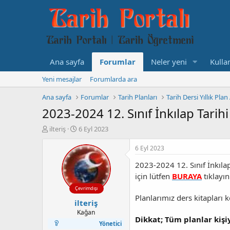
Ana sayfa
Forumlar
Neler yeni
Kullan
Yeni mesajlar
Forumlarda ara
Ana sayfa
Forumlar
Tarih Planları
Tarih Dersi Yıllık Plan
2023-2024 12. Sınıf İnkılap Tarihi
K
B
ilteriş
6 Eyl 2023
o
a
n
ş
6 Eyl 2023
b
l
2023-2024
12. Sınıf İnkıl
u
a
y
n
için lütfen
BURAYA
tıklayın
u
g
Çevrimdışı
b
ı
Planlarımız ders kitapları
ilteriş
a
ç
ş
t
Kağan
Dikkat; Tüm planlar kiş
l
a
Yönetici